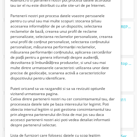
Roanunt.ro si partenerii nostri pot procesa datele acordului
tau iar el nu este distribuit cu alte site-uri de pe Internet.
Partenerii nostri pot procesa datele voastre persoanele
pentru cu unul sau mai multe scopuri: stocarea și/sau
accesarea informațiilor de pe un dispozitiv, selectarea
SERVICE MONITOARE LED LA DOMICILIU REPARATII CALCULATOARE REPARATII LAPTOP BUCUR...
reclamelor de bază, crearea unui profil de reclame
100 Lei
personalizate, selectarea reclamelor personalizate, crearea
unui profil de conținut personalizat, selectarea conținutului
personalizat, măsurarea performanței reclamelor,
măsurarea performanței conținutului, aplicarea cercetărilor
de piață pentru a genera informații despre audiență,
dezvoltarea și îmbunătățirea produselor, si unul sau mai
Instalare Windows Bucuresti Reparatii laptop Bucuresti - Ilfov Service PC la dom...
multe dintre urmatoarele caracteristi: utilizarea unor date
100 Lei
precise de geolocație, scanarea activă a caracteristicilor
dispozitivului pentru identificare.
Puteti oricand sa va razganditi si sa va revizuiti optiunile
vizitand urmatoarea pagina.
Cativa dintre partenerii nostri nu cer consimtamantul tau, dar
Receiver - Receptor Satelit Thomson THS811
proceseaza datele tale pe baza interesului lor legimit. Poti
102 Lei
obiecta intersul legitim si poti gestiona consimtamantul tau
prin alegerea partenerului din lista de mai jos sau daca
accesezi partenerii nostri aici poti vedea detaliat informatii
despre partenerul selectat.
Lista de furnizori care folosesc datele cu scop legitim
Service IT Profesional - Reparatii Laptop - Service PC - Instalare Windows la Do...