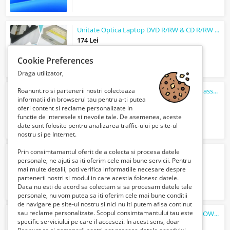
Unitate Optica Laptop DVD R/RW & CD R/RW ND-6650A
174 Lei
Cookie Preferences
Draga utilizator,
Roanunt.ro si partenerii nostri colecteaza
USB 3.0
Hard
disk extern 500GB WD My Passport
informatii din browserul tau pentru a-ti putea
185 Lei
oferi content si reclame personalizate in
functie de interesele si nevoile tale. De asemenea, aceste
date sunt folosite pentru analizarea traffic-ului pe site-ul
nostru si pe Internet.
Prin consimtamantul oferit de a colecta si procesa datele
Carcasa
hard
extern aluminiu 2 buc
personale, ne ajuti sa iti oferim cele mai bune servicii. Pentru
122 Lei
mai multe detalii, poti verifica informatiile necesare despre
partenerii nostri si modul in care acestia folosesc datele.
Daca nu esti de acord sa colectam si sa procesam datele tale
personale, nu vom putea sa iti oferim cele mai bune conditii
de navigare pe site-ul nostru si nici nu iti putem afisa continut
sau reclame personalizate. Scopul consimtamantului tau este
SERVICE PC BUCURESTI INSTALARE WINDOWS LA DOMICILIU SERVICE LAPTOP BUCURESTI
specific serviciului pe care il accesezi. In acest sens, doar
100 Lei