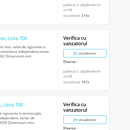
publicat
2 săptămâni în
urmă
vizualizate
214x
Verifica cu
nox, Linia 700
vanzatorul
ie inox, valva de siguranta si
functioneaza independent,sertar
vizualizare
8362 Dimensiuni mm:
Diverse
publicat
2 săptămâni în
urmă
vizualizate
197x
Verifica cu
L, Linia 700
vanzatorul
de siguranta si termocupla,
independent, sertar de
vizualizare
63209 Dimensiuni mm:
 14 Cons...
Diverse