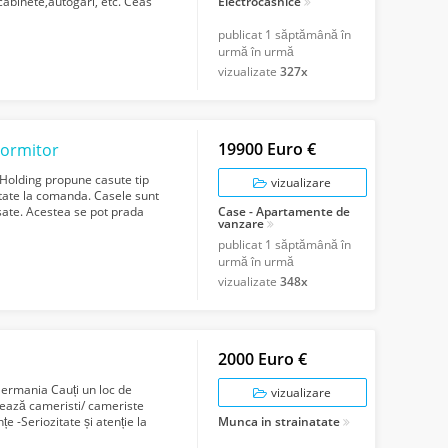
 cabinete,autogari, etc. Ceas
Electrocasnice
publicat
1 săptămână în
urmă în urmă
vizualizate
327x
19900 Euro €
dormitor
Holding propune casute tip
vizualizare
tate la comanda. Casele sunt
isate. Acestea se pot prada
Case - Apartamente de
vanzare
publicat
1 săptămână în
urmă în urmă
vizualizate
348x
2000 Euro €
ermania Cauți un loc de
vizualizare
jează cameristi/ cameriste
nțe -Seriozitate și atenție la
Munca in strainatate