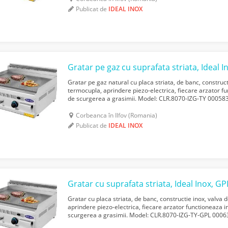
Publicat de
IDEAL INOX
Gratar pe gaz cu suprafata striata, Ideal I
Gratar pe gaz natural cu placa striata, de banc, construct
termocupla, aprindere piezo-electrica, fiecare arzator 
de scurgerea a grasimii. Model: CLR.8070-IZG-TY 0005
800x700x300 Gross Kg: 70 Gross m3 : 0, 34 Power kW: ...
Corbeanca în Ilfov (Romania)
Publicat de
IDEAL INOX
Gratar cu suprafata striata, Ideal Inox, GP
Gratar cu placa striata, de banc, constructie inox, valva 
aprindere piezo-electrica, fiecare arzator functioneaza 
scurgerea a grasimii. Model: CLR.8070-IZG-TY-GPL 000
800x700x300 Greutate Kg: 70 Gross m3 : 0, 34 Power kW: