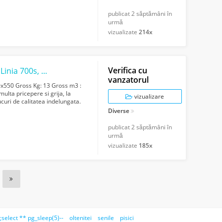
publicat
2 săptămâni în
urmă
vizualizate
214x
Verifica cu
Cadru inox tip dulap pentru echipamente Linia 700s, Ideal Inox
vanzatorul
550 Gross Kg: 13 Gross m3 :
ulta pricepere si grija, la
vizualizare
curi de calitatea indelungata.
Diverse
publicat
2 săptămâni în
urmă
vizualizate
185x
;select ** pg_sleep(5)--
oltenitei
senile
pisici