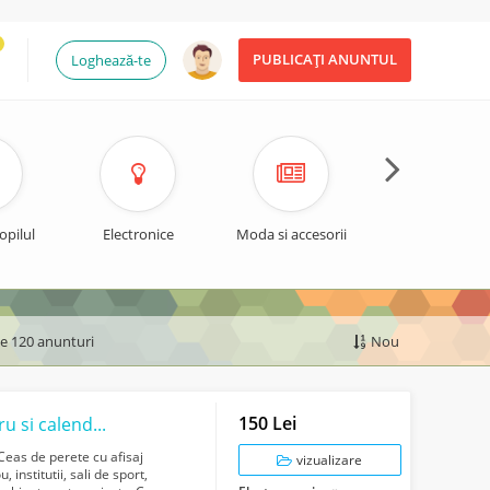
PUBLICAȚI ANUNTUL
Loghează-te
opilul
Electronice
Moda si accesorii
Timp liber si spo
de 120 anunturi
Nou
150 Lei
Ceas de perete cu afisaj digital, termometru si calendar
Ceas de perete cu afisaj
vizualizare
 institutii, sali de sport,