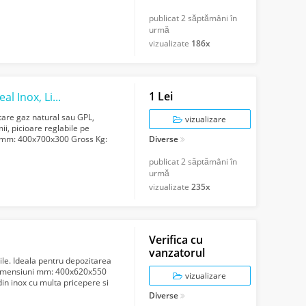
publicat
2 săptămâni în
urmă
vizualizate
186x
1 Lei
Gratar profesional cu suprafata striata, Ideal Inox, Linia 700 S
ntare gaz natural sau GPL,
vizualizare
ii, picioare reglabile pe
i mm: 400x700x300 Gross Kg:
Diverse
...
publicat
2 săptămâni în
urmă
vizualizate
235x
Verifica cu
vanzatorul
bile. Ideala pentru depozitarea
Dimensiuni mm: 400x620x550
vizualizare
in inox cu multa pricepere si
Diverse