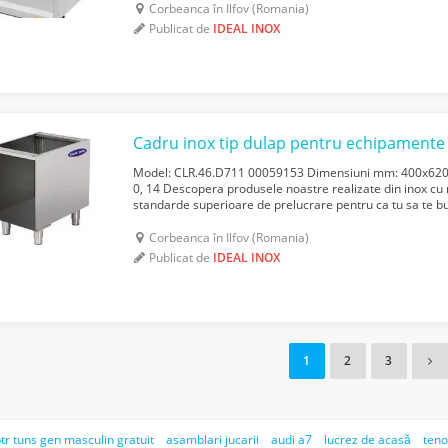
Corbeanca în Ilfov (Romania)
Publicat de
IDEAL INOX
Model: CLR.46.D711 00059153 Dimensiuni mm: 400x620x
0, 14 Descopera produsele noastre realizate din inox cu m
standarde superioare de prelucrare pentru ca tu sa te bu
De ce sa alegi produsele Ideal Inox? In primul ra...
Corbeanca în Ilfov (Romania)
Publicat de
IDEAL INOX
1
2
3
tr tuns gen masculin gratuit
asamblari jucarii
audi a7
lucrez de acasă
teno