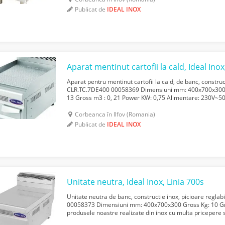
Publicat de
IDEAL INOX
Aparat mentinut cartofii la cald, Ideal Inox
Aparat pentru mentinut cartofii la cald, de banc, constru
CLR.TC.7DE400 00058369 Dimensiuni mm: 400x700x300 C
13 Gross m3 : 0, 21 Power KW: 0,75 Alimentare: 230V~
noastre realizate din inox cu multa pricepere si grija, l...
Corbeanca în Ilfov (Romania)
Publicat de
IDEAL INOX
Unitate neutra, Ideal Inox, Linia 700s
Unitate neutra de banc, constructie inox, picioare regla
00058373 Dimensiuni mm: 400x700x300 Gross Kg: 10 G
produsele noastre realizate din inox cu multa pricepere s
superioare de prelucrare pentru ca tu sa te bucuri de cali