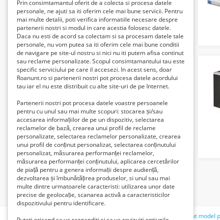
Prin consimtamantul oferit de a colecta si procesa datele
personale, ne ajuti sa iti oferim cele mai bune servicii. Pentru
mai multe detalii, poti verifica informatiile necesare despre
partenerii nostri si modul in care acestia folosesc datele.
Daca nu esti de acord sa colectam si sa procesam datele tale
personale, nu vom putea sa iti oferim cele mai bune conditii
de navigare pe site-ul nostru si nici nu iti putem afisa continut
sau reclame personalizate. Scopul consimtamantului tau este
specific serviciului pe care il accesezi. In acest sens, doar
Roanunt.ro si partenerii nostri pot procesa datele acordului
tau iar el nu este distribuit cu alte site-uri de pe Internet.
Partenerii nostri pot procesa datele voastre persoanele
pentru cu unul sau mai multe scopuri: stocarea și/sau
accesarea informațiilor de pe un dispozitiv, selectarea
reclamelor de bază, crearea unui profil de reclame
personalizate, selectarea reclamelor personalizate, crearea
unui profil de conținut personalizat, selectarea conținutului
personalizat, măsurarea performanței reclamelor,
măsurarea performanței conținutului, aplicarea cercetărilor
de piață pentru a genera informații despre audiență,
dezvoltarea și îmbunătățirea produselor, si unul sau mai
multe dintre urmatoarele caracteristi: utilizarea unor date
precise de geolocație, scanarea activă a caracteristicilor
dispozitivului pentru identificare.
Căutări recente:
hotel
compresor
dacia
sofer
caut model p
Puteti oricand sa va razganditi si sa va revizuiti optiunile