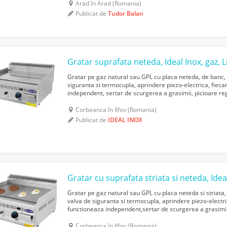
Arad în Arad (Romania)
Publicat de
Tudor Balan
Gratar suprafata neteda, Ideal Inox, gaz, L
Gratar pe gaz natural sau GPL cu placa neteda, de banc, 
siguranta si termocupla, aprindere piezo-electrica, fiec
independent, sertar de scurgerea a grasimii, picioare reg
CLR.8070-IZG-DUZ 00058360 Dimensiuni mm: 800x700x3
Corbeanca în Ilfov (Romania)
Publicat de
IDEAL INOX
Gratar pe gaz natural sau GPL cu placa neteda si striata,
valva de siguranta si termocupla, aprindere piezo-electri
functioneaza independent,sertar de scurgerea a grasimi
00063208 Dimensiuni mm: 800x700x300 Greutate Kg: 70 
Corbeanca în Ilfov (Romania)