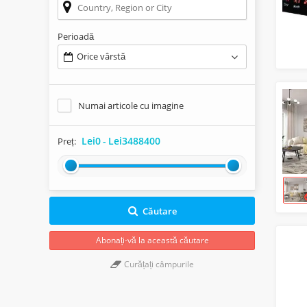
Perioadă
Orice vârstă
Numai articole cu imagine
Lei0
-
Lei3488400
Preț:
Căutare
Abonați-vă la această căutare
Curățați câmpurile