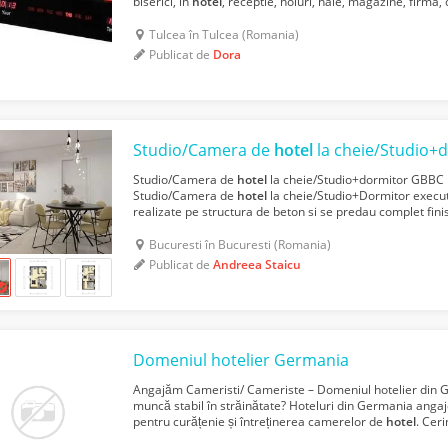
biserici, in
hotel
, receptie, holuri, hale, magazine, firma,
mare de perete Slim LED cu calendar, ala...
Tulcea în Tulcea (Romania)
Publicat de
Dora
Studio/Camera de
hotel
la cheie/Studio+
Studio/Camera de
hotel
la cheie/Studio+dormitor GBBC 
Studio/Camera de
hotel
la cheie/Studio+Dormitor execu
realizate pe structura de beton si se predau complet fin
complet utilate si mobilate in baza unei alte oferte. ...
Bucuresti în Bucuresti (Romania)
Publicat de
Andreea Staicu
Domeniul hotelier Germania
Angajăm Cameristi/ Cameriste – Domeniul hotelier din G
muncă stabil în străinătate? Hoteluri din Germania anga
pentru curățenie și întreținerea camerelor de
hotel
. Ceri
detalii -Experiența constituie un avantaj, dar nu es...