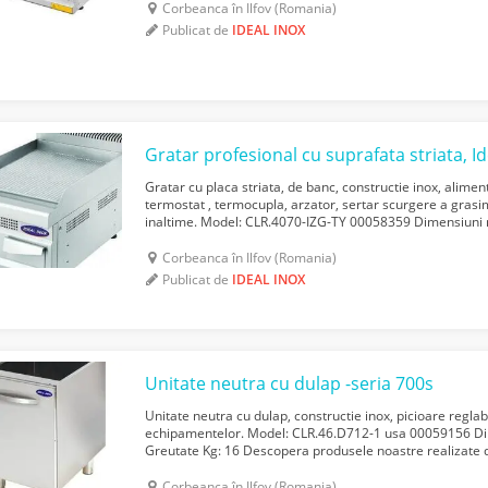
Corbeanca în Ilfov (Romania)
Publicat de
IDEAL INOX
Gratar cu placa striata, de banc, constructie inox, alime
termostat , termocupla, arzator, sertar scurgere a grasim
inaltime. Model: CLR.4070-IZG-TY 00058359 Dimensiun
35 Gross m3 : 0, 18 Power kW: 7 Consum: 0,73 m3, 20 mb
Corbeanca în Ilfov (Romania)
Publicat de
IDEAL INOX
Unitate neutra cu dulap -seria 700s
Unitate neutra cu dulap, constructie inox, picioare regla
echipamentelor. Model: CLR.46.D712-1 usa 00059156 
Greutate Kg: 16 Descopera produsele noastre realizate d
grija, la standarde superioare de prelucrare pent...
Corbeanca în Ilfov (Romania)