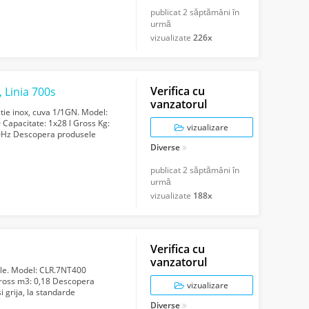
publicat
2 săptămâni în
urmă
vizualizate
226x
Verifica cu
, Linia 700s
vanzatorul
ctie inox, cuva 1/1GN. Model:
apacitate: 1x28 l Gross Kg:
vizualizare
50Hz Descopera produsele
Diverse
publicat
2 săptămâni în
urmă
vizualizate
188x
Verifica cu
vanzatorul
bile. Model: CLR.7NT400
ross m3: 0,18 Descopera
vizualizare
i grija, la standarde
tatea ind...
Diverse