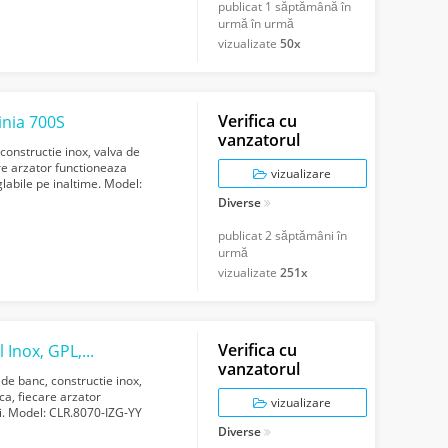
publicat
1 săptămână în
urmă în urmă
vizualizate
50x
Verifica cu
inia 700S
vanzatorul
constructie inox, valva de
are arzator functioneaza
vizualizare
labile pe inaltime. Model:
00...
Diverse
publicat
2 săptămâni în
urmă
vizualizate
251x
Verifica cu
Gratar cu suprafata striata si neteda, Ideal Inox, GPL, Linia 700
vanzatorul
 de banc, constructie inox,
ca, fiecare arzator
vizualizare
i. Model: CLR.8070-IZG-YY
Gross ...
Diverse