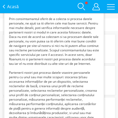
functie de interesele si nevoile tale. De asemenea, aceste
date sunt folosite pentru analizarea traffic-ului pe site-ul
Acasă
nostru si pe Internet.
Prin consimtamantul oferit de a colecta si procesa datele
personale, ne ajuti sa iti oferim cele mai bune servicii. Pentru
Categorii
mai multe detalii, poti verifica informatiile necesare despre
partenerii nostri si modul in care acestia folosesc datele.
Daca nu esti de acord sa colectam si sa procesam datele tale
licitatie bunuri de curatenie si de birou
personale, nu vom putea sa iti oferim cele mai bune conditii
15964 Lei
de navigare pe site-ul nostru si nici nu iti putem afisa continut
sau reclame personalizate. Scopul consimtamantului tau este
specific serviciului pe care il accesezi. In acest sens, doar
Roanunt.ro si partenerii nostri pot procesa datele acordului
tau iar el nu este distribuit cu alte site-uri de pe Internet.
Utilaje agricole si alte bunuri mobile
Partenerii nostri pot procesa datele voastre persoanele
5430 Euro €
pentru cu unul sau mai multe scopuri: stocarea și/sau
accesarea informațiilor de pe un dispozitiv, selectarea
reclamelor de bază, crearea unui profil de reclame
personalizate, selectarea reclamelor personalizate, crearea
unui profil de conținut personalizat, selectarea conținutului
personalizat, măsurarea performanței reclamelor,
MAGAZIONER Tipografie
măsurarea performanței conținutului, aplicarea cercetărilor
Verifica cu vanzatorul
de piață pentru a genera informații despre audiență,
dezvoltarea și îmbunătățirea produselor, si unul sau mai
multe dintre urmatoarele caracteristi: utilizarea unor date