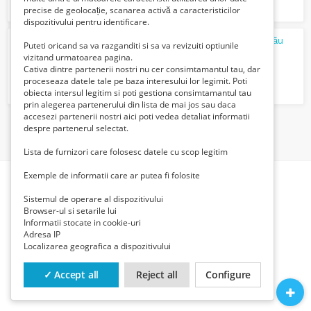
precise de geolocație, scanarea activă a caracteristicilor
dispozitivului pentru identificare.
Angajăm lucrător comercial - Win Herăstrău
Puteti oricand sa va razganditi si sa va revizuiti optiunile
Verifica cu vanzatorul
vizitand urmatoarea pagina.
Cativa dintre partenerii nostri nu cer consimtamantul tau, dar
proceseaza datele tale pe baza interesului lor legimit. Poti
obiecta intersul legitim si poti gestiona consimtamantul tau
prin alegerea partenerului din lista de mai jos sau daca
accesezi partenerii nostri aici poti vedea detaliat informatii
despre partenerul selectat.
1
Lista de furnizori care folosesc datele cu scop legitim
Exemple de informatii care ar putea fi folosite
Sistemul de operare al dispozitivului
Browser-ul si setarile lui
Informatii stocate in cookie-uri
Adresa IP
Localizarea geografica a dispozitivului
✓ Accept all
Reject all
Configure