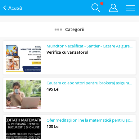
Acasă
Categorii
Muncitor Necalificat - Santier - Cazare Asigurata
Verifica cu vanzatorul
Cautam colaboratori pentru brokeraj asigurari, credite, pensii, oferte de vacant...
495 Lei
Ofer meditații online la matematică pentru școală generală,
100 Lei