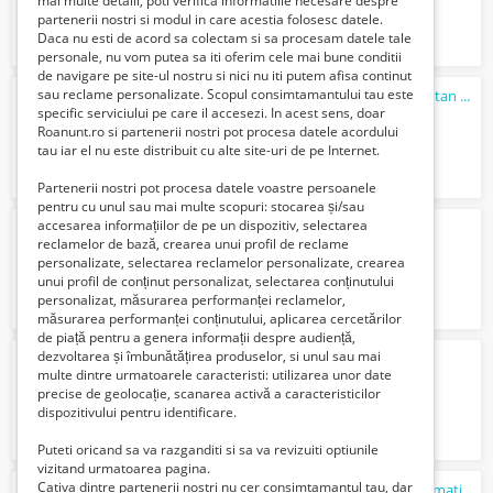
mai multe detalii, poti verifica informatiile necesare despre
partenerii nostri si modul in care acestia folosesc datele.
Daca nu esti de acord sa colectam si sa procesam datele tale
personale, nu vom putea sa iti oferim cele mai bune conditii
de navigare pe site-ul nostru si nici nu iti putem afisa continut
sau reclame personalizate. Scopul consimtamantului tau este
De vanzare: Apartament cu 3 camere in Titan | Pret corect!!!
specific serviciului pe care il accesezi. In acest sens, doar
105000 Euro €
Roanunt.ro si partenerii nostri pot procesa datele acordului
tau iar el nu este distribuit cu alte site-uri de pe Internet.
Partenerii nostri pot procesa datele voastre persoanele
pentru cu unul sau mai multe scopuri: stocarea și/sau
accesarea informațiilor de pe un dispozitiv, selectarea
Doresc sa cumpar casa in Ploiesti
reclamelor de bază, crearea unui profil de reclame
Verifica cu vanzatorul
personalizate, selectarea reclamelor personalizate, crearea
unui profil de conținut personalizat, selectarea conținutului
personalizat, măsurarea performanței reclamelor,
măsurarea performanței conținutului, aplicarea cercetărilor
de piață pentru a genera informații despre audiență,
dezvoltarea și îmbunătățirea produselor, si unul sau mai
Traduceri notariale franceză
multe dintre urmatoarele caracteristi: utilizarea unor date
100 Lei
precise de geolocație, scanarea activă a caracteristicilor
dispozitivului pentru identificare.
Puteti oricand sa va razganditi si sa va revizuiti optiunile
vizitand urmatoarea pagina.
Cativa dintre partenerii nostri nu cer consimtamantul tau, dar
Meditatii informatica bacalaureat si matematica gimnaziu pentru EN