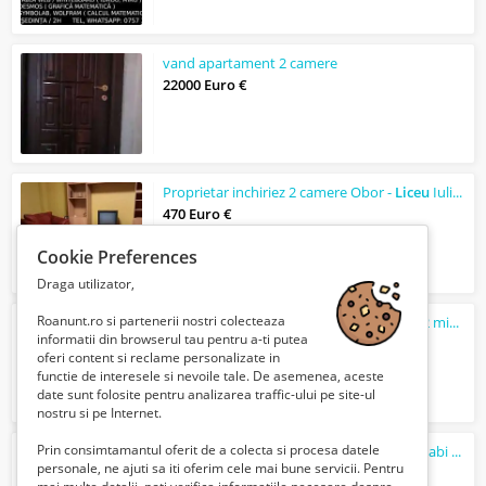
vand apartament 2 camere
22000 Euro €
Proprietar inchiriez 2 camere Obor -
Liceu
Iulia Hasdeu
470 Euro €
Cookie Preferences
Draga utilizator,
Roanunt.ro si partenerii nostri colecteaza
2 camere Drumul Taberei, PROPRIETAR - 2 min metrou, mobilat, zona verde
informatii din browserul tau pentru a-ti putea
98900 Euro €
oferi content si reclame personalizate in
functie de interesele si nevoile tale. De asemenea, aceste
date sunt folosite pentru analizarea traffic-ului pe site-ul
nostru si pe Internet.
Prin consimtamantul oferit de a colecta si procesa datele
Caut loc de muncă ca electrician curenți slabi sau șofer cat.B
personale, ne ajuti sa iti oferim cele mai bune servicii. Pentru
3000 Lei