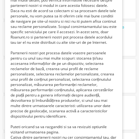
mai multe detalii, poti verifica informatiile necesare despre
partenerii nostri si modul in care acestia folosesc datele.
Daca nu esti de acord sa colectam si sa procesam datele tale
personale, nu vom putea sa iti oferim cele mai bune conditii
de navigare pe site-ul nostru si nici nu iti putem afisa continut
sau reclame personalizate. Scopul consimtamantului tau este
Sticker cod QR telefon șofer - Driverphone
specific serviciului pe care il accesezi. In acest sens, doar
26 Lei
Roanunt.ro si partenerii nostri pot procesa datele acordului
tau iar el nu este distribuit cu alte site-uri de pe Internet.
Partenerii nostri pot procesa datele voastre persoanele
pentru cu unul sau mai multe scopuri: stocarea și/sau
accesarea informațiilor de pe un dispozitiv, selectarea
ANGAJAM CAMERISTA HOTEL
reclamelor de bază, crearea unui profil de reclame
2700 Lei
personalizate, selectarea reclamelor personalizate, crearea
unui profil de conținut personalizat, selectarea conținutului
personalizat, măsurarea performanței reclamelor,
măsurarea performanței conținutului, aplicarea cercetărilor
de piață pentru a genera informații despre audiență,
dezvoltarea și îmbunătățirea produselor, si unul sau mai
ANGAJAM AJUTOR BUCATAR
multe dintre urmatoarele caracteristi: utilizarea unor date
2700 Lei
precise de geolocație, scanarea activă a caracteristicilor
dispozitivului pentru identificare.
Puteti oricand sa va razganditi si sa va revizuiti optiunile
vizitand urmatoarea pagina.
Cativa dintre partenerii nostri nu cer consimtamantul tau, dar
Model online în București