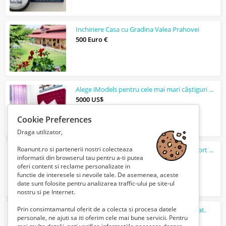
Inchiriere Casa cu Gradina Valea Prahovei
500 Euro €
Alege iModels pentru cele mai mari câștiguri online
5000 US$
Cookie Preferences
Draga utilizator,
Roanunt.ro si partenerii nostri colecteaza
Angajam soferi categoria B pentru transport marfuri generale
informatii din browserul tau pentru a-ti putea
5000 Euro €
oferi content si reclame personalizate in
functie de interesele si nevoile tale. De asemenea, aceste
date sunt folosite pentru analizarea traffic-ului pe site-ul
nostru si pe Internet.
Prin consimtamantul oferit de a colecta si procesa datele
Alege să fii model online cu succes garantat.
personale, ne ajuti sa iti oferim cele mai bune servicii. Pentru
5000 Euro €