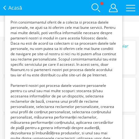
functie de interesele si nevoile tale. De asemenea, aceste
date sunt folosite pentru analizarea traffic-ului pe site-ul
Acasă
nostru si pe Internet.
Prin consimtamantul oferit de a colecta si procesa datele
personale, ne ajuti sa iti oferim cele mai bune servicii. Pentru
Categorii
mai multe detalii, poti verifica informatiile necesare despre
partenerii nostri si modul in care acestia folosesc datele.
Daca nu esti de acord sa colectam si sa procesam datele tale
Daniela. 100% Reală. Galați Matura Particular
personale, nu vom putea sa iti oferim cele mai bune conditii
100 Lei
de navigare pe site-ul nostru si nici nu iti putem afisa continut
sau reclame personalizate. Scopul consimtamantului tau este
specific serviciului pe care il accesezi. In acest sens, doar
Roanunt.ro si partenerii nostri pot procesa datele acordului
tau iar el nu este distribuit cu alte site-uri de pe Internet.
Matura Particular Galați 100% Reală.
Partenerii nostri pot procesa datele voastre persoanele
100 Lei
pentru cu unul sau mai multe scopuri: stocarea și/sau
accesarea informațiilor de pe un dispozitiv, selectarea
reclamelor de bază, crearea unui profil de reclame
personalizate, selectarea reclamelor personalizate, crearea
unui profil de conținut personalizat, selectarea conținutului
personalizat, măsurarea performanței reclamelor,
MATURA frumoasa
măsurarea performanței conținutului, aplicarea cercetărilor
Verifica cu vanzatorul
de piață pentru a genera informații despre audiență,
dezvoltarea și îmbunătățirea produselor, si unul sau mai
multe dintre urmatoarele caracteristi: utilizarea unor date