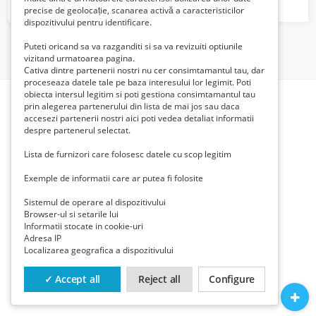
precise de geolocație, scanarea activă a caracteristicilor
dispozitivului pentru identificare.
1
Puteti oricand sa va razganditi si sa va revizuiti optiunile
vizitand urmatoarea pagina.
Cativa dintre partenerii nostri nu cer consimtamantul tau, dar
proceseaza datele tale pe baza interesului lor legimit. Poti
obiecta intersul legitim si poti gestiona consimtamantul tau
prin alegerea partenerului din lista de mai jos sau daca
accesezi partenerii nostri aici poti vedea detaliat informatii
despre partenerul selectat.
Lista de furnizori care folosesc datele cu scop legitim
Exemple de informatii care ar putea fi folosite
Sistemul de operare al dispozitivului
Browser-ul si setarile lui
Informatii stocate in cookie-uri
Adresa IP
Localizarea geografica a dispozitivului
✓ Accept all
Reject all
Configure