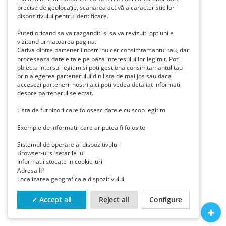
precise de geolocație, scanarea activă a caracteristicilor
dispozitivului pentru identificare.
Puteti oricand sa va razganditi si sa va revizuiti optiunile
vizitand urmatoarea pagina.
Cativa dintre partenerii nostri nu cer consimtamantul tau, dar
proceseaza datele tale pe baza interesului lor legimit. Poti
obiecta intersul legitim si poti gestiona consimtamantul tau
prin alegerea partenerului din lista de mai jos sau daca
accesezi partenerii nostri aici poti vedea detaliat informatii
despre partenerul selectat.
Lista de furnizori care folosesc datele cu scop legitim
Exemple de informatii care ar putea fi folosite
Sistemul de operare al dispozitivului
Browser-ul si setarile lui
Informatii stocate in cookie-uri
Adresa IP
Localizarea geografica a dispozitivului
✓ Accept all
Reject all
Configure