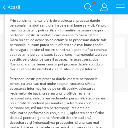
functie de interesele si nevoile tale. De asemenea, aceste
date sunt folosite pentru analizarea traffic-ului pe site-ul
Acasă
nostru si pe Internet.
Prin consimtamantul oferit de a colecta si procesa datele
personale, ne ajuti sa iti oferim cele mai bune servicii. Pentru
Categorii
mai multe detalii, poti verifica informatiile necesare despre
partenerii nostri si modul in care acestia folosesc datele.
Daca nu esti de acord sa colectam si sa procesam datele tale
Timbre vechi clasor colectie rara
personale, nu vom putea sa iti oferim cele mai bune conditii
56706 Lei
de navigare pe site-ul nostru si nici nu iti putem afisa continut
sau reclame personalizate. Scopul consimtamantului tau este
specific serviciului pe care il accesezi. In acest sens, doar
Roanunt.ro si partenerii nostri pot procesa datele acordului
tau iar el nu este distribuit cu alte site-uri de pe Internet.
1
Partenerii nostri pot procesa datele voastre persoanele
pentru cu unul sau mai multe scopuri: stocarea și/sau
accesarea informațiilor de pe un dispozitiv, selectarea
reclamelor de bază, crearea unui profil de reclame
personalizate, selectarea reclamelor personalizate, crearea
unui profil de conținut personalizat, selectarea conținutului
personalizat, măsurarea performanței reclamelor,
măsurarea performanței conținutului, aplicarea cercetărilor
de piață pentru a genera informații despre audiență,
dezvoltarea și îmbunătățirea produselor, si unul sau mai
multe dintre urmatoarele caracteristi: utilizarea unor date