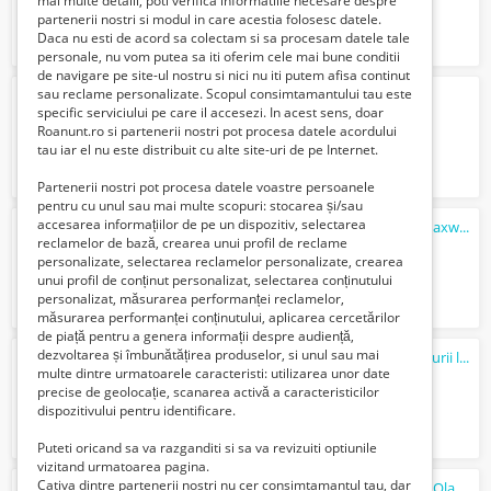
mai multe detalii, poti verifica informatiile necesare despre
partenerii nostri si modul in care acestia folosesc datele.
Daca nu esti de acord sa colectam si sa procesam datele tale
personale, nu vom putea sa iti oferim cele mai bune conditii
de navigare pe site-ul nostru si nici nu iti putem afisa continut
sau reclame personalizate. Scopul consimtamantului tau este
fabrica de
cafea
germania
specific serviciului pe care il accesezi. In acest sens, doar
2000 Euro €
Roanunt.ro si partenerii nostri pot procesa datele acordului
tau iar el nu este distribuit cu alte site-uri de pe Internet.
Partenerii nostri pot procesa datele voastre persoanele
pentru cu unul sau mai multe scopuri: stocarea și/sau
accesarea informațiilor de pe un dispozitiv, selectarea
Cafetiere Ventilatoare Aspirator Sistem maxwell
reclamelor de bază, crearea unui profil de reclame
820 Lei
personalizate, selectarea reclamelor personalizate, crearea
unui profil de conținut personalizat, selectarea conținutului
personalizat, măsurarea performanței reclamelor,
măsurarea performanței conținutului, aplicarea cercetărilor
de piață pentru a genera informații despre audiență,
dezvoltarea și îmbunătățirea produselor, si unul sau mai
Colt de rai, refugiul tău verde în inima naturii la 1,30 min de Bucuresti
multe dintre urmatoarele caracteristi: utilizarea unor date
100000 Euro €
precise de geolocație, scanarea activă a caracteristicilor
dispozitivului pentru identificare.
Puteti oricand sa va razganditi si sa va revizuiti optiunile
vizitand urmatoarea pagina.
Cativa dintre partenerii nostri nu cer consimtamantul tau, dar
Douwe Egberts
cafea
instant 3in1 Classic Olanda Total Blue 0728.305.612