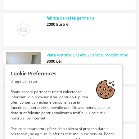
fabrica de
cafea
germania
2000 Euro €
Piata Victoriei Dr.Felix 2 utilat si mobilat modern
3000 Lei
Cookie Preferences
Draga utilizator,
Roanunt.ro si partenerii nostri colecteaza
Inchiriere Casa cu Gradina Valea Prahovei
informatii din browserul tau pentru a-ti putea
500 Euro €
oferi content si reclame personalizate in
functie de interesele si nevoile tale. De asemenea, aceste
date sunt folosite pentru analizarea traffic-ului pe site-ul
nostru si pe Internet.
Prin consimtamantul oferit de a colecta si procesa datele
Masina pentru macinat nuci din inox
personale, ne ajuti sa iti oferim cele mai bune servicii. Pentru
80 Lei