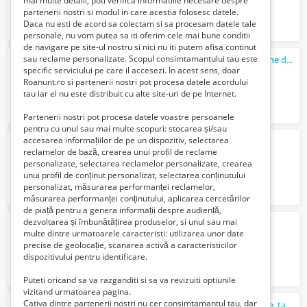
mai multe detalii, poti verifica informatiile necesare despre
partenerii nostri si modul in care acestia folosesc datele.
Daca nu esti de acord sa colectam si sa procesam datele tale
personale, nu vom putea sa iti oferim cele mai bune conditii
de navigare pe site-ul nostru si nici nu iti putem afisa continut
sau reclame personalizate. Scopul consimtamantului tau este
Smartphone Dual Sim si Siemens
telefoane
de colectie
specific serviciului pe care il accesezi. In acest sens, doar
3900 Lei
Roanunt.ro si partenerii nostri pot procesa datele acordului
tau iar el nu este distribuit cu alte site-uri de pe Internet.
Partenerii nostri pot procesa datele voastre persoanele
pentru cu unul sau mai multe scopuri: stocarea și/sau
accesarea informațiilor de pe un dispozitiv, selectarea
depozit media markt
reclamelor de bază, crearea unui profil de reclame
2000 Euro €
personalizate, selectarea reclamelor personalizate, crearea
unui profil de conținut personalizat, selectarea conținutului
personalizat, măsurarea performanței reclamelor,
măsurarea performanței conținutului, aplicarea cercetărilor
de piață pentru a genera informații despre audiență,
dezvoltarea și îmbunătățirea produselor, si unul sau mai
Casca telecomunicatii UEM 1975 galena
multe dintre urmatoarele caracteristi: utilizarea unor date
1970 Lei
precise de geolocație, scanarea activă a caracteristicilor
dispozitivului pentru identificare.
Puteti oricand sa va razganditi si sa va revizuiti optiunile
vizitand urmatoarea pagina.
Cativa dintre partenerii nostri nu cer consimtamantul tau, dar
Service ClickGSM Reparatii GSM
telefoane
, tablete si alte aparate