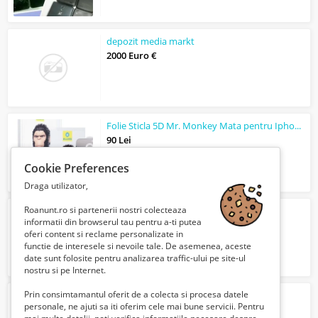
depozit media markt
2000 Euro €
Folie Sticla 5D Mr. Monkey Mata pentru Iphone 15 Pro Max
90 Lei
Cookie Preferences
Draga utilizator,
Roanunt.ro si partenerii nostri colecteaza
depozite media markt
informatii din browserul tau pentru a-ti putea
2000 Euro €
oferi content si reclame personalizate in
functie de interesele si nevoile tale. De asemenea, aceste
date sunt folosite pentru analizarea traffic-ului pe site-ul
nostru si pe Internet.
Prin consimtamantul oferit de a colecta si procesa datele
Casa cu gust
personale, ne ajuti sa iti oferim cele mai bune servicii. Pentru
Verifica cu vanzatorul