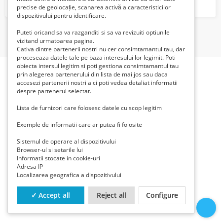
precise de geolocație, scanarea activă a caracteristicilor
dispozitivului pentru identificare.
Puteti oricand sa va razganditi si sa va revizuiti optiunile
1
vizitand urmatoarea pagina.
Cativa dintre partenerii nostri nu cer consimtamantul tau, dar
proceseaza datele tale pe baza interesului lor legimit. Poti
obiecta intersul legitim si poti gestiona consimtamantul tau
prin alegerea partenerului din lista de mai jos sau daca
accesezi partenerii nostri aici poti vedea detaliat informatii
despre partenerul selectat.
Lista de furnizori care folosesc datele cu scop legitim
Exemple de informatii care ar putea fi folosite
Sistemul de operare al dispozitivului
Browser-ul si setarile lui
Informatii stocate in cookie-uri
Adresa IP
Localizarea geografica a dispozitivului
✓ Accept all
Reject all
Configure