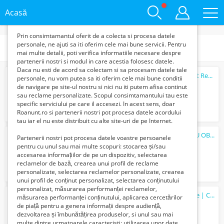
functie de interesele si nevoile tale. De asemenea, aceste
date sunt folosite pentru analizarea traffic-ului pe site-ul
Acasă
nostru si pe Internet.
Prin consimtamantul oferit de a colecta si procesa datele
personale, ne ajuti sa iti oferim cele mai bune servicii. Pentru
Categorii
mai multe detalii, poti verifica informatiile necesare despre
partenerii nostri si modul in care acestia folosesc datele.
Daca nu esti de acord sa colectam si sa procesam datele tale
Studio /Garsoniera Lux & Elegant in Select Residences
personale, nu vom putea sa iti oferim cele mai bune conditii
650 Euro €
de navigare pe site-ul nostru si nici nu iti putem afisa continut
sau reclame personalizate. Scopul consimtamantului tau este
specific serviciului pe care il accesezi. In acest sens, doar
Roanunt.ro si partenerii nostri pot procesa datele acordului
tau iar el nu este distribuit cu alte site-uri de pe Internet.
ANGAJAM AGENT DE SECURITATE PENTRU OBIECTIV AFLAT IN ZONA PORTULUI CONSTANTA / M...
Partenerii nostri pot procesa datele voastre persoanele
Verifica cu vanzatorul
pentru cu unul sau mai multe scopuri: stocarea și/sau
accesarea informațiilor de pe un dispozitiv, selectarea
reclamelor de bază, crearea unui profil de reclame
personalizate, selectarea reclamelor personalizate, crearea
unui profil de conținut personalizat, selectarea conținutului
personalizat, măsurarea performanței reclamelor,
Best price! Ap 3 cam, 2 bai, balcon, parcare | Cortina 126 - Pipera
măsurarea performanței conținutului, aplicarea cercetărilor
311000 Euro €
de piață pentru a genera informații despre audiență,
dezvoltarea și îmbunătățirea produselor, si unul sau mai
multe dintre urmatoarele caracteristi: utilizarea unor date