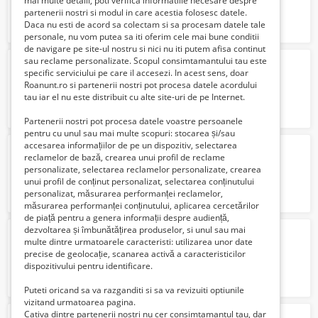
mai multe detalii, poti verifica informatiile necesare despre
partenerii nostri si modul in care acestia folosesc datele.
Daca nu esti de acord sa colectam si sa procesam datele tale
personale, nu vom putea sa iti oferim cele mai bune conditii
de navigare pe site-ul nostru si nici nu iti putem afisa continut
sau reclame personalizate. Scopul consimtamantului tau este
Tubulatori navali
specific serviciului pe care il accesezi. In acest sens, doar
13 Euro €
Roanunt.ro si partenerii nostri pot procesa datele acordului
tau iar el nu este distribuit cu alte site-uri de pe Internet.
Partenerii nostri pot procesa datele voastre persoanele
pentru cu unul sau mai multe scopuri: stocarea și/sau
accesarea informațiilor de pe un dispozitiv, selectarea
fabricA bere germania
reclamelor de bază, crearea unui profil de reclame
1600 Lei
personalizate, selectarea reclamelor personalizate, crearea
unui profil de conținut personalizat, selectarea conținutului
personalizat, măsurarea performanței reclamelor,
măsurarea performanței conținutului, aplicarea cercetărilor
de piață pentru a genera informații despre audiență,
dezvoltarea și îmbunătățirea produselor, si unul sau mai
necalificati germania
urgent
multe dintre urmatoarele caracteristi: utilizarea unor date
Verifica cu vanzatorul
precise de geolocație, scanarea activă a caracteristicilor
dispozitivului pentru identificare.
Puteti oricand sa va razganditi si sa va revizuiti optiunile
vizitand urmatoarea pagina.
Cativa dintre partenerii nostri nu cer consimtamantul tau, dar
depozite vinuri germ