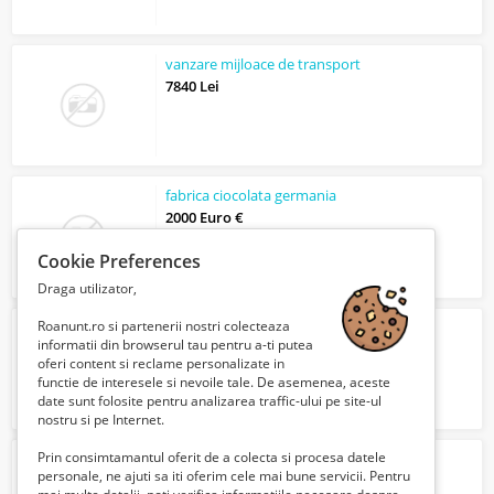
vanzare mijloace de transport
7840 Lei
fabrica ciocolata germania
2000 Euro €
Cookie Preferences
Draga utilizator,
Roanunt.ro si partenerii nostri colecteaza
Ingrijire batrani mobili
informatii din browserul tau pentru a-ti putea
1300 Euro €
oferi content si reclame personalizate in
functie de interesele si nevoile tale. De asemenea, aceste
date sunt folosite pentru analizarea traffic-ului pe site-ul
nostru si pe Internet.
Prin consimtamantul oferit de a colecta si procesa datele
Vând
urgent
teren
personale, ne ajuti sa iti oferim cele mai bune servicii. Pentru
15 Euro €