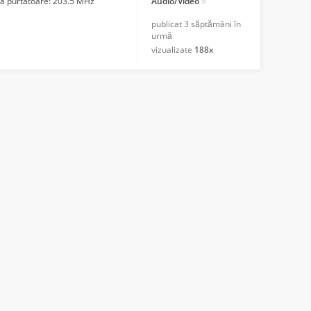
nta purtatoare: 203.5 MHz
Audio/Video
publicat
3 săptămâni în
urmă
vizualizate
188x