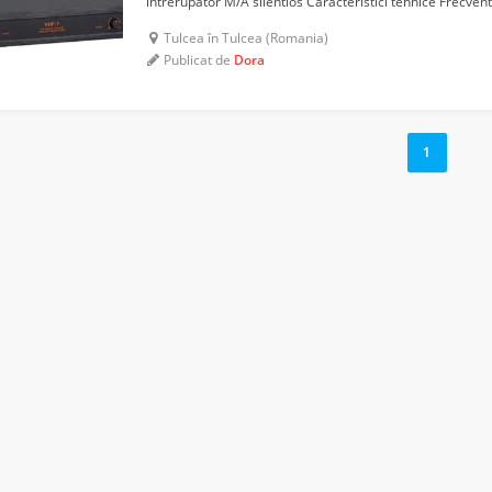
intrerupator M/A silentios Caracteristici tehnice Frecve
Banda de trecere audio: 50 Hz - 15 kHz, +/- 3 dB Nivel i...
Tulcea în Tulcea (Romania)
Publicat de
Dora
1