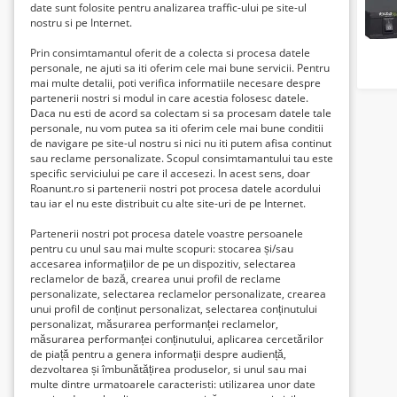
date sunt folosite pentru analizarea traffic-ului pe site-ul
nostru si pe Internet.
Perioadă
Prin consimtamantul oferit de a colecta si procesa datele
personale, ne ajuti sa iti oferim cele mai bune servicii. Pentru
Orice vârstă
mai multe detalii, poti verifica informatiile necesare despre
partenerii nostri si modul in care acestia folosesc datele.
Daca nu esti de acord sa colectam si sa procesam datele tale
personale, nu vom putea sa iti oferim cele mai bune conditii
Numai articole cu imagine
de navigare pe site-ul nostru si nici nu iti putem afisa continut
sau reclame personalizate. Scopul consimtamantului tau este
specific serviciului pe care il accesezi. In acest sens, doar
Lei0
-
Lei3488400
Preț:
Roanunt.ro si partenerii nostri pot procesa datele acordului
tau iar el nu este distribuit cu alte site-uri de pe Internet.
Partenerii nostri pot procesa datele voastre persoanele
pentru cu unul sau mai multe scopuri: stocarea și/sau
accesarea informațiilor de pe un dispozitiv, selectarea
Căutare
reclamelor de bază, crearea unui profil de reclame
personalizate, selectarea reclamelor personalizate, crearea
unui profil de conținut personalizat, selectarea conținutului
Abonați-vă la această căutare
personalizat, măsurarea performanței reclamelor,
măsurarea performanței conținutului, aplicarea cercetărilor
Curățați câmpurile
de piață pentru a genera informații despre audiență,
dezvoltarea și îmbunătățirea produselor, si unul sau mai
multe dintre urmatoarele caracteristi: utilizarea unor date