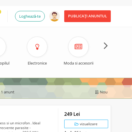
PUBLICAȚI ANUNTUL
Loghează-te
opilul
Electronice
Moda si accesorii
Timp liber si spo
e 1 anunt
Nou
249 Lei
ss si un microfon . Ideal
vizualizare
frecvente parasite -