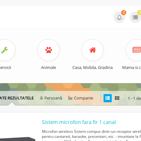
0
0
ervicii
Animale
Casa, Mobila, Gradina
Mama si c
ATE REZULTATELE
Persoană
Companie
1 - 1 d
Sistem microfon fara fir 1 canal
Microfon wireless Sistem compus dintr-un receptor wirele
pentru cantareti, karaoke, prezentari, etc. - imunitate la 