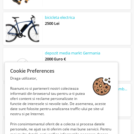
bicicleta electrica
2500 Lei
depozit media markt Germania
2000 Euro €
Cookie Preferences
Draga utilizator,
Roanunt.ro si partenerii nostri colecteaza
Sisteme de ridicare, fixare si ancorare – gambeti G209 Crosby
informatii din browserul tau pentru a-ti putea
1 Euro €
oferi content si reclame personalizate in
functie de interesele si nevoile tale. De asemenea, aceste
date sunt folosite pentru analizarea traffic-ului pe site-ul
nostru si pe Internet.
Prin consimtamantul oferit de a colecta si procesa datele
Bautura racoritoare Coca Cola Cherry
personale, ne ajuti sa iti oferim cele mai bune servicii. Pentru
1 Euro €