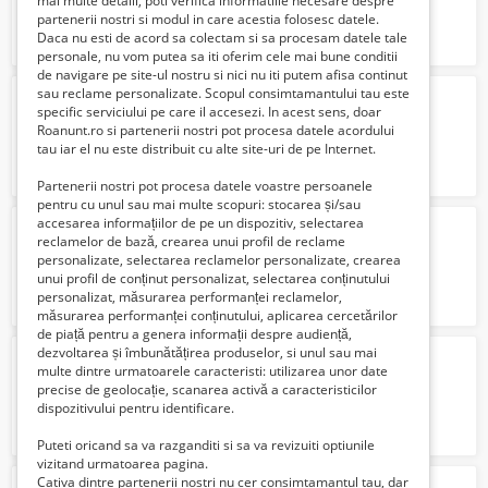
mai multe detalii, poti verifica informatiile necesare despre
partenerii nostri si modul in care acestia folosesc datele.
Daca nu esti de acord sa colectam si sa procesam datele tale
personale, nu vom putea sa iti oferim cele mai bune conditii
de navigare pe site-ul nostru si nici nu iti putem afisa continut
sau reclame personalizate. Scopul consimtamantului tau este
Dispozitiv transport pacient
specific serviciului pe care il accesezi. In acest sens, doar
570 Lei
Roanunt.ro si partenerii nostri pot procesa datele acordului
tau iar el nu este distribuit cu alte site-uri de pe Internet.
Partenerii nostri pot procesa datele voastre persoanele
pentru cu unul sau mai multe scopuri: stocarea și/sau
accesarea informațiilor de pe un dispozitiv, selectarea
Inchiriez macarale - 50T, 80T, 100T, 200T
reclamelor de bază, crearea unui profil de reclame
1 Lei
personalizate, selectarea reclamelor personalizate, crearea
unui profil de conținut personalizat, selectarea conținutului
personalizat, măsurarea performanței reclamelor,
măsurarea performanței conținutului, aplicarea cercetărilor
de piață pentru a genera informații despre audiență,
dezvoltarea și îmbunătățirea produselor, si unul sau mai
Constructii civile si industriale
multe dintre urmatoarele caracteristi: utilizarea unor date
11 Lei
precise de geolocație, scanarea activă a caracteristicilor
dispozitivului pentru identificare.
Puteti oricand sa va razganditi si sa va revizuiti optiunile
vizitand urmatoarea pagina.
Cativa dintre partenerii nostri nu cer consimtamantul tau, dar
fabrica de mezeluri germania