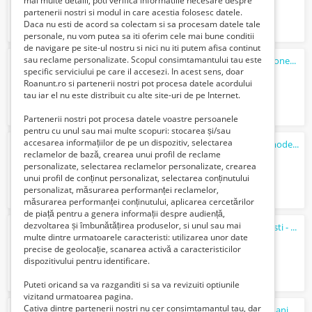
mai multe detalii, poti verifica informatiile necesare despre
partenerii nostri si modul in care acestia folosesc datele.
Daca nu esti de acord sa colectam si sa procesam datele tale
personale, nu vom putea sa iti oferim cele mai bune conditii
de navigare pe site-ul nostru si nici nu iti putem afisa continut
sau reclame personalizate. Scopul consimtamantului tau este
Monede 10 si 20 Euro Cent 2002 plus 5 Kroner 1990
specific serviciului pe care il accesezi. In acest sens, doar
15430 Lei
Roanunt.ro si partenerii nostri pot procesa datele acordului
tau iar el nu este distribuit cu alte site-uri de pe Internet.
Partenerii nostri pot procesa datele voastre persoanele
pentru cu unul sau mai multe scopuri: stocarea și/sau
accesarea informațiilor de pe un dispozitiv, selectarea
Telefon Mobil colectie 80 bucati diverse modele
reclamelor de bază, crearea unui profil de reclame
14750 Lei
personalizate, selectarea reclamelor personalizate, crearea
unui profil de conținut personalizat, selectarea conținutului
personalizat, măsurarea performanței reclamelor,
măsurarea performanței conținutului, aplicarea cercetărilor
de piață pentru a genera informații despre audiență,
dezvoltarea și îmbunătățirea produselor, si unul sau mai
Radio Gloria Selena Vef Madrigal radio Casti - Colectie
multe dintre urmatoarele caracteristi: utilizarea unor date
14550 Lei
precise de geolocație, scanarea activă a caracteristicilor
dispozitivului pentru identificare.
Puteti oricand sa va razganditi si sa va revizuiti optiunile
vizitand urmatoarea pagina.
Cativa dintre partenerii nostri nu cer consimtamantul tau, dar
Moneda 25 Bani Republica Socialista Romania 1966