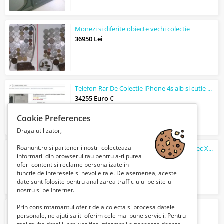
Monezi si diferite obiecte vechi colectie
36950 Lei
Telefon Rar De Colectie iPhone 4s alb si cutie originala
34255 Euro €
Cookie Preferences
Draga utilizator,
Roanunt.ro si partenerii nostri colecteaza
Statueta lemn sculptat pictat unicat cca sec XVIII
informatii din browserul tau pentru a-ti putea
32550 Lei
oferi content si reclame personalizate in
functie de interesele si nevoile tale. De asemenea, aceste
date sunt folosite pentru analizarea traffic-ului pe site-ul
nostru si pe Internet.
Prin consimtamantul oferit de a colecta si procesa datele
Statueta bronz rara India sec XIX
personale, ne ajuti sa iti oferim cele mai bune servicii. Pentru
24580 Lei