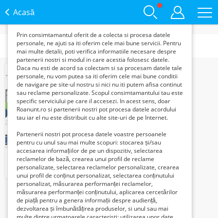
functie de interesele si nevoile tale. De asemenea, aceste
date sunt folosite pentru analizarea traffic-ului pe site-ul
Acasă
nostru si pe Internet.
Prin consimtamantul oferit de a colecta si procesa datele
personale, ne ajuti sa iti oferim cele mai bune servicii. Pentru
Subcategorii
mai multe detalii, poti verifica informatiile necesare despre
partenerii nostri si modul in care acestia folosesc datele.
Daca nu esti de acord sa colectam si sa procesam datele tale
personale, nu vom putea sa iti oferim cele mai bune conditii
de navigare pe site-ul nostru si nici nu iti putem afisa continut
sau reclame personalizate. Scopul consimtamantului tau este
specific serviciului pe care il accesezi. In acest sens, doar
Roanunt.ro si partenerii nostri pot procesa datele acordului
tau iar el nu este distribuit cu alte site-uri de pe Internet.
Partenerii nostri pot procesa datele voastre persoanele
pentru cu unul sau mai multe scopuri: stocarea și/sau
accesarea informațiilor de pe un dispozitiv, selectarea
Centralinista / Dispecer In Limba Italiana
reclamelor de bază, crearea unui profil de reclame
personalizate, selectarea reclamelor personalizate, crearea
3500 Lei
unui profil de conținut personalizat, selectarea conținutului
personalizat, măsurarea performanței reclamelor,
măsurarea performanței conținutului, aplicarea cercetărilor
1
de piață pentru a genera informații despre audiență,
dezvoltarea și îmbunătățirea produselor, si unul sau mai
multe dintre urmatoarele caracteristi: utilizarea unor date