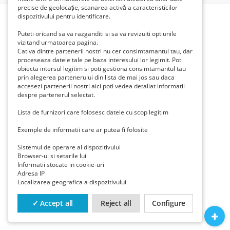
precise de geolocație, scanarea activă a caracteristicilor
dispozitivului pentru identificare.
Puteti oricand sa va razganditi si sa va revizuiti optiunile
vizitand urmatoarea pagina.
Cativa dintre partenerii nostri nu cer consimtamantul tau, dar
proceseaza datele tale pe baza interesului lor legimit. Poti
obiecta intersul legitim si poti gestiona consimtamantul tau
prin alegerea partenerului din lista de mai jos sau daca
accesezi partenerii nostri aici poti vedea detaliat informatii
despre partenerul selectat.
Lista de furnizori care folosesc datele cu scop legitim
Exemple de informatii care ar putea fi folosite
Sistemul de operare al dispozitivului
Browser-ul si setarile lui
Informatii stocate in cookie-uri
Adresa IP
Localizarea geografica a dispozitivului
✓ Accept all
Reject all
Configure