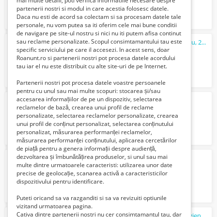
mai multe detalii, poti verifica informatiile necesare despre
partenerii nostri si modul in care acestia folosesc datele.
Daca nu esti de acord sa colectam si sa procesam datele tale
personale, nu vom putea sa iti oferim cele mai bune conditii
de navigare pe site-ul nostru si nici nu iti putem afisa continut
sau reclame personalizate. Scopul consimtamantului tau este
Trienala de Arta Textila, Gheorghe Gogescu, 2006
specific serviciului pe care il accesezi. In acest sens, doar
30 Lei
Roanunt.ro si partenerii nostri pot procesa datele acordului
tau iar el nu este distribuit cu alte site-uri de pe Internet.
Partenerii nostri pot procesa datele voastre persoanele
pentru cu unul sau mai multe scopuri: stocarea și/sau
accesarea informațiilor de pe un dispozitiv, selectarea
Intoarcerea in timp, Ionel Teodoreanu
reclamelor de bază, crearea unui profil de reclame
40 Lei
personalizate, selectarea reclamelor personalizate, crearea
unui profil de conținut personalizat, selectarea conținutului
personalizat, măsurarea performanței reclamelor,
măsurarea performanței conținutului, aplicarea cercetărilor
de piață pentru a genera informații despre audiență,
dezvoltarea și îmbunătățirea produselor, si unul sau mai
Carte veche religie unicat in RO
multe dintre urmatoarele caracteristi: utilizarea unor date
3855 Euro €
precise de geolocație, scanarea activă a caracteristicilor
dispozitivului pentru identificare.
Puteti oricand sa va razganditi si sa va revizuiti optiunile
vizitand urmatoarea pagina.
Cativa dintre partenerii nostri nu cer consimtamantul tau, dar
Confruntari. Repere artistice romano-belgiene, 1800-1940