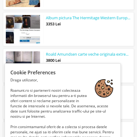
Album pictura The Hermitage Western European Painting ORIGINAL
3353 Lei
Roald Amundsen carte veche originala extrem de rara
3800 Lei
Cookie Preferences
Draga utilizator,
Roanunt.ro si partenerii nostri colecteaza
Arta metalului, Horia Harsia, 1983
informatii din browserul tau pentru a-ti putea
30 Lei
oferi content si reclame personalizate in
functie de interesele si nevoile tale. De asemenea, aceste
date sunt folosite pentru analizarea traffic-ului pe site-ul
nostru si pe Internet.
Prin consimtamantul oferit de a colecta si procesa datele
Viena, Elisabetta Canoro, 2008
personale, ne ajuti sa iti oferim cele mai bune servicii. Pentru
30 Lei