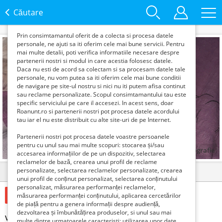
functie de interesele si nevoile tale. De asemenea, aceste
date sunt folosite pentru analizarea traffic-ului pe site-ul
Căutare
nostru si pe Internet.
Prin consimtamantul oferit de a colecta si procesa datele
personale, ne ajuti sa iti oferim cele mai bune servicii. Pentru
mai multe detalii, poti verifica informatiile necesare despre
partenerii nostri si modul in care acestia folosesc datele.
Daca nu esti de acord sa colectam si sa procesam datele tale
personale, nu vom putea sa iti oferim cele mai bune conditii
de navigare pe site-ul nostru si nici nu iti putem afisa continut
sau reclame personalizate. Scopul consimtamantului tau este
specific serviciului pe care il accesezi. In acest sens, doar
Roanunt.ro si partenerii nostri pot procesa datele acordului
tau iar el nu este distribuit cu alte site-uri de pe Internet.
Partenerii nostri pot procesa datele voastre persoanele
pentru cu unul sau mai multe scopuri: stocarea și/sau
1
fotografie
accesarea informațiilor de pe un dispozitiv, selectarea
reclamelor de bază, crearea unui profil de reclame
personalizate, selectarea reclamelor personalizate, crearea
Detalii
Contact
unui profil de conținut personalizat, selectarea conținutului
personalizat, măsurarea performanței reclamelor,
650 Lei
măsurarea performanței conținutului, aplicarea cercetărilor
de piață pentru a genera informații despre audiență,
dezvoltarea și îmbunătățirea produselor, si unul sau mai
Vând bichon maltez
multe dintre urmatoarele caracteristi: utilizarea unor date