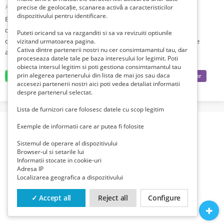
Romania, Suceava, Falticeni, Suceava,
precise de geolocație, scanarea activă a caracteristicilor
Publicat 6 luni în urmă
dispozitivului pentru identificare.
Bichon maltez, născut pe 30.11.2025,
din părinți cu pedigree, are carnet de sănătate, vaccin și două
Puteti oricand sa va razganditi si sa va revizuiti optiunile
deparazitări interne şi externe făcute , caută o familie iubitoare de
vizitand urmatoarea pagina.
Cativa dintre partenerii nostri nu cer consimtamantul tau, dar
animale de companie.
proceseaza datele tale pe baza interesului lor legimit. Poti
obiecta intersul legitim si poti gestiona consimtamantul tau
prin alegerea partenerului din lista de mai jos sau daca
accesezi partenerii nostri aici poti vedea detaliat informatii
despre partenerul selectat.
Lista de furnizori care folosesc datele cu scop legitim
Exemple de informatii care ar putea fi folosite
Sistemul de operare al dispozitivului
Browser-ul si setarile lui
Informatii stocate in cookie-uri
Adresa IP
Localizarea geografica a dispozitivului
✓ Accept all
Reject all
Configure