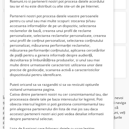
Roanunt.ro si partenerii nostri pot procesa datele acordului
tau iar el nu este distribuit cu alte site-uri de pe Internet.
Partenerii nostri pot procesa datele voastre persoanele
American Bully poket blue
pentru cu unul sau mai multe scopuri: stocarea și/sau
500 Euro €
accesarea informațiilor de pe un dispozitiv, selectarea
reclamelor de bază, crearea unui profil de reclame
personalizate, selectarea reclamelor personalizate, crearea
unui profil de conținut personalizat, selectarea conținutului
personalizat, măsurarea performanței reclamelor,
măsurarea performanței conținutului, aplicarea cercetărilor
Vând bichon maltez
de piață pentru a genera informații despre audiență,
650 Lei
dezvoltarea și îmbunătățirea produselor, si unul sau mai
multe dintre urmatoarele caracteristi: utilizarea unor date
precise de geolocație, scanarea activă a caracteristicilor
dispozitivului pentru identificare.
Puteti oricand sa va razganditi si sa va revizuiti optiunile
1
vizitand urmatoarea pagina.
Cativa dintre partenerii nostri nu cer consimtamantul tau, dar
În categoria "Câini", veți găsi o gamă largă de anunțuri pentru diverse nevoi
proceseaza datele tale pe baza interesului lor legimit. Poti
și dorințe. Dacă sunteți în căutarea unui nou membru al familiei, puteți naviga
obiecta intersul legitim si poti gestiona consimtamantul tau
prin anunțurile de adopție și vânzare pentru a găsi câinele potrivit. Fie că
prin alegerea partenerului din lista de mai jos sau daca
preferați o rasă specifică sau sunteți deschiși să explorați diverse opțiuni, veți
accesezi partenerii nostri aici poti vedea detaliat informatii
găsi câini de toate vârstele și dimensiunile în această categorie. Anunțurile
despre partenerul selectat.
pot conține informații detaliate despre câini, precum vârsta, sexul,
temperamentul, nivelul de activitate și alte caracteristici relevante.
Lista de furnizori care folosesc datele cu scop legitim