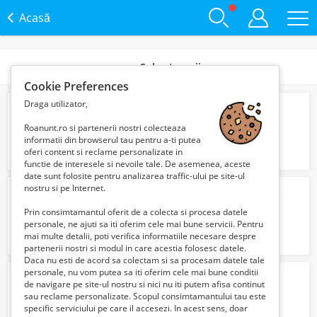
Acasă
Subcategorii
Cookie Preferences
Draga utilizator,
jack russel terrier
1500 Lei
Roanunt.ro si partenerii nostri colecteaza
informatii din browserul tau pentru a-ti putea
oferi content si reclame personalizate in
functie de interesele si nevoile tale. De asemenea, aceste
date sunt folosite pentru analizarea traffic-ului pe site-ul
nostru si pe Internet.
Vand catea Kangal – sănătoasă și jucăușă
150 Euro €
Prin consimtamantul oferit de a colecta si procesa datele
personale, ne ajuti sa iti oferim cele mai bune servicii. Pentru
mai multe detalii, poti verifica informatiile necesare despre
partenerii nostri si modul in care acestia folosesc datele.
Daca nu esti de acord sa colectam si sa procesam datele tale
personale, nu vom putea sa iti oferim cele mai bune conditii
Bichon havanez pui 4 luni
de navigare pe site-ul nostru si nici nu iti putem afisa continut
300 Lei
sau reclame personalizate. Scopul consimtamantului tau este
specific serviciului pe care il accesezi. In acest sens, doar