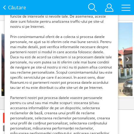
Roanunt.ro si partenerii nostri colecteaza
informatii din browserul tau pentru a-ti putea
Căutare
oferi content si reclame personalizate in
functie de interesele si nevoile tale. De asemenea, aceste
date sunt folosite pentru analizarea traffic-ului pe site-ul
nostru si pe Internet.
Prin consimtamantul oferit de a colecta si procesa datele
personale, ne ajuti sa iti oferim cele mai bune servicii. Pentru
mai multe detalii, poti verifica informatiile necesare despre
partenerii nostri si modul in care acestia folosesc datele.
Daca nu esti de acord sa colectam si sa procesam datele tale
personale, nu vom putea sa iti oferim cele mai bune conditii
de navigare pe site-ul nostru si nici nu iti putem afisa continut
Prev
Next
sau reclame personalizate. Scopul consimtamantului tau este
specific serviciului pe care il accesezi. In acest sens, doar
Roanunt.ro si partenerii nostri pot procesa datele acordului
tau iar el nu este distribuit cu alte site-uri de pe Internet.
1
de
5
Partenerii nostri pot procesa datele voastre persoanele
pentru cu unul sau mai multe scopuri: stocarea și/sau
Detalii
Contact
accesarea informațiilor de pe un dispozitiv, selectarea
reclamelor de bază, crearea unui profil de reclame
276000 Lei
personalizate, selectarea reclamelor personalizate, crearea
unui profil de conținut personalizat, selectarea conținutului
Tranzacţie:
personalizat, măsurarea performanței reclamelor,
Vinde
măsurarea performanței conținutului, aplicarea cercetărilor