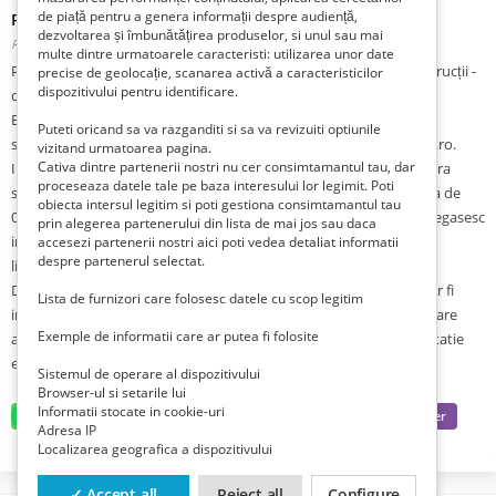
de piață pentru a genera informații despre audiență,
Proprietate imobiliara - teren si constructii - Iernut
dezvoltarea și îmbunătățirea produselor, si unul sau mai
Romania, Mures, Iernut,
Publicat 1 lună zi în urmă
multe dintre urmatoarele caracteristi: utilizarea unor date
Proprietate de tip comercial, formată din teren (547 mp) cu construcții -
precise de geolocație, scanarea activă a caracteristicilor
dispozitivului pentru identificare.
discotecă - bar (934,86 mp Scd), situată în Loc. Iernut, Str. Mihai
Eminescu, nr. 27, jud. Mureș. Cei interesati pot obtine informatii
Puteti oricand sa va razganditi si sa va revizuiti optiunile
suplimentare la telefon 0726178731 sau accesand site-ul www.rtz.ro.
vizitand urmatoarea pagina.
Cativa dintre partenerii nostri nu cer consimtamantul tau, dar
Imobilul se valorifica prin licitatie publica. Licitatiile se vor desfasura
proceseaza datele tale pe baza interesului lor legimit. Poti
saptamanal, in zilele de joi, urmatoarea licitatie va avea loc in data de
obiecta intersul legitim si poti gestiona consimtamantul tau
03.08.2023, de la ora 13:00. Conditiile de participare la licitatie se regasesc
prin alegerea partenerului din lista de mai jos sau daca
intr-un caiet de sarcini care poate fi achizitionat de la sediul
accesezi partenerii nostri aici poti vedea detaliat informatii
despre partenerul selectat.
lichidatorului judiciar, RTZ&Partners SPRL, din Cluj-Napoca, Aleea
Detunata, nr. 4, jud. Cluj, tel. 0726178731. Dosarele ofertantilor vor fi
Lista de furnizori care folosesc datele cu scop legitim
inregistrate la sediul lichidatorului judiciar cu cel putin 1 zi lucratoare
Exemple de informatii care ar putea fi folosite
anterioara datei de desfasurare a licitatiei. Pretul de pornire la licitatie
este de 276.000,00 lei + T.V.A..
Sistemul de operare al dispozitivului
Browser-ul si setarile lui
Informatii stocate in cookie-uri
Adresa IP
Localizarea geografica a dispozitivului
✓ Accept all
Reject all
Configure