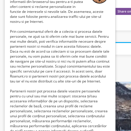
informatii din browserul tau pentru a-ti putea
oferi content si reclame personalizate in
functie de interesele si nevoile tale. De asemenea, aceste
date sunt folosite pentru analizarea traffic-ului pe site-ul
nostru si pe Internet.
Prin consimtamantul oferit de a colecta si procesa datele
personale, ne ajuti sa iti oferim cele mai bune servicii. Pentru
mai multe detalii, poti verifica informatiile necesare despre
partenerii nostri si modul in care acestia folosesc datele.
Daca nu esti de acord sa colectam si sa procesam datele tale
personale, nu vom putea sa iti oferim cele mai bune conditii
de navigare pe site-ul nostru si nici nu iti putem afisa continut
sau reclame personalizate. Scopul consimtamantului tau este
specific serviciului pe care il accesezi. In acest sens, doar
Related listings
Roanunt.ro si partenerii nostri pot procesa datele acordului
tau iar el nu este distribuit cu alte site-uri de pe Internet.
Partenerii nostri pot procesa datele voastre persoanele
pentru cu unul sau mai multe scopuri: stocarea și/sau
accesarea informațiilor de pe un dispozitiv, selectarea
reclamelor de bază, crearea unui profil de reclame
personalizate, selectarea reclamelor personalizate, crearea
unui profil de conținut personalizat, selectarea conținutului
personalizat, măsurarea performanței reclamelor,
măsurarea performanței conținutului, aplicarea cercetărilor
de piață pentru a genera informații despre audiență,