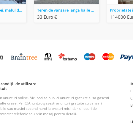
Teren pe valea cernei, malul drept al lacului prisaca dupa 7 izvoare.
Teren de vanzare langa baile herculane.
33 Euro €
114000 Eu
condiții de utilizare
I
tuit
C
unturi online. Aici poti sa publici anunturi gratuite si sa gasesti
C
n alte orase. Pe ROAnunt.ro gasesti anunturi gratuite cu vanzari
B
obile sau masini second hand la preturi mici, dar si locuri de
ntactat telefonic sau prin mesaj pentru detalii.
U