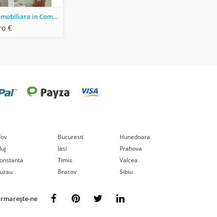
Proprietate imobiliara in Com. Rosiesti, jud. Vaslui
ro €
lfov
Bucuresti
Hunedoara
luj
Iasi
Prahova
onstanta
Timis
Valcea
uzau
Brasov
Sibiu
rmarește-ne