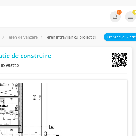
0
0
Teren de vanzare
Teren intravilan cu proiect si autorizatie de construire
Tranzacţie:
Vinde
atie de construire
ID #55722