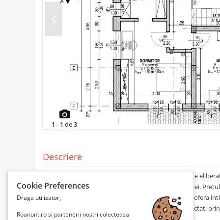
Prev
1
-
1
de
3
Descriere
Teren intravilan cu proiect si autorizatie de construire elibera
Cookie Preferences
Posibilitate de modificare a proiectului si a autorizatiei. Pretu
latura din spate este marginita de un parau, ceea ce ofera inti
Draga utilizator,
asfaltat. Pentru mai multe detalii va rog sa ma contactati pr
Roanunt.ro si partenerii nostri colecteaza