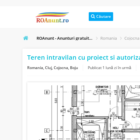
Căutare
ROAnunt - Anunturi gratuite online
Romania
Cojocna
Teren intravilan cu proiect si autoriz
Romania, Cluj, Cojocna, Boju
Publicat
1 lună zi în urmă