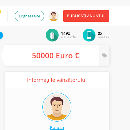
PUBLICAȚI ANUNTUL
Loghează-te
149x
0x
vizualizări
apeluri
50000 Euro €
Informațiile vânzătorului
Raluca