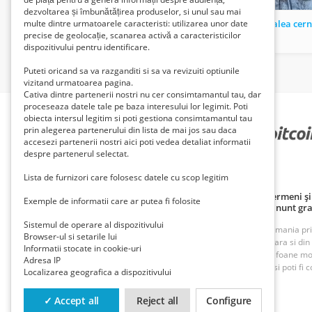
dezvoltarea și îmbunătățirea produselor, si unul sau mai
Cumpar teren agricol
multe dintre urmatoarele caracteristi: utilizarea unor date
precise de geolocație, scanarea activă a caracteristicilor
100 Lei
19 Lei
dispozitivului pentru identificare.
Puteti oricand sa va razganditi si sa va revizuiti optiunile
vizitand urmatoarea pagina.
Cativa dintre partenerii nostri nu cer consimtamantul tau, dar
proceseaza datele tale pe baza interesului lor legimit. Poti
obiecta intersul legitim si poti gestiona consimtamantul tau
prin alegerea partenerului din lista de mai jos sau daca
PARTENERII NOȘTRI
accesezi partenerii nostri aici poti vedea detaliat informatii
despre partenerul selectat.
Lista de furnizori care folosesc datele cu scop legitim
Politică de confidențialitate
Politica cookie
Termeni și 
Exemple de informatii care ar putea fi folosite
Principii de publicare anunț gratuit
Cum adaug anunt gra
Sistemul de operare al dispozitivului
ROAnunt este o platforma de vanzare si cumparare din Romania prin an
Browser-ul si setarile lui
oferte foarte bune din Bucuresti, Iasi, Cluj, Craiova, Timisoara si di
Informatii stocate in cookie-uri
imobiliare, inchirieri imobiliare, vanzari case, terenuri, telefoane m
Adresa IP
munca. Cu ROAnunt adaugi anunturi gratuite foarte rapid si poti fi co
Localizarea geografica a dispozitivului
Contact
Trimite-ne un mail la
contact@roanunt.ro
✓ Accept all
Reject all
Configure