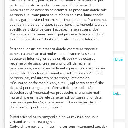
mai multe detalii, poti verifica informatiile necesare despre
partenerii nostri si modul in care acestia folosesc datele.
Daca nu esti de acord sa colectam si sa procesam datele tale
personale, nu vom putea sa iti oferim cele mai bune conditii
de navigare pe site-ul nostru si nici nu iti putem afisa continut
sau reclame personalizate. Scopul consimtamantului tau este
Supa Crema de Praz Unox Total Blue
specific serviciului pe care il accesezi. In acest sens, doar
1 Euro €
Roanunt.ro si partenerii nostri pot procesa datele acordului
tau iar el nu este distribuit cu alte site-uri de pe Internet.
Partenerii nostri pot procesa datele voastre persoanele
pentru cu unul sau mai multe scopuri: stocarea și/sau
accesarea informațiilor de pe un dispozitiv, selectarea
Olvarit mancare pentru bebelusi BIO Total Blue
reclamelor de bază, crearea unui profil de reclame
1 Euro €
personalizate, selectarea reclamelor personalizate, crearea
unui profil de conținut personalizat, selectarea conținutului
personalizat, măsurarea performanței reclamelor,
măsurarea performanței conținutului, aplicarea cercetărilor
de piață pentru a genera informații despre audiență,
dezvoltarea și îmbunătățirea produselor, si unul sau mai
Olvarit Cereale pe baza de orez pentru bebelusi Total Blue
multe dintre urmatoarele caracteristi: utilizarea unor date
1 Euro €
precise de geolocație, scanarea activă a caracteristicilor
dispozitivului pentru identificare.
Puteti oricand sa va razganditi si sa va revizuiti optiunile
vizitand urmatoarea pagina.
Cativa dintre partenerii nostri nu cer consimtamantul tau, dar
Olvarit desert cu fructe pentru bebelusi