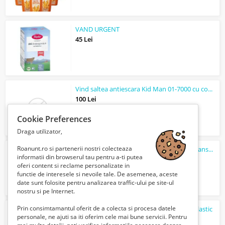
VAND URGENT
45 Lei
Vind saltea antiescara Kid Man 01-7000 cu compresor( scaun inclus )folosita puti...
100 Lei
Cookie Preferences
Draga utilizator,
Roanunt.ro si partenerii nostri colecteaza
Sticle din plastic plate flacon 500 ml pet transparent
informatii din browserul tau pentru a-ti putea
211 Lei
oferi content si reclame personalizate in
functie de interesele si nevoile tale. De asemenea, aceste
date sunt folosite pentru analizarea traffic-ului pe site-ul
nostru si pe Internet.
Prin consimtamantul oferit de a colecta si procesa datele
Borcane sticla patrate 1 kg cu capac din plastic
personale, ne ajuti sa iti oferim cele mai bune servicii. Pentru
81 Lei