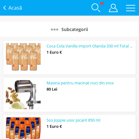
Acasă
Subcategorii
Coca Cola Vanilla import Olanda 330 ml Total Blue
1 Euro €
Masina pentru macinat nuci din inox
80 Lei
Sos Joppie usor picant 850 ml
1 Euro €