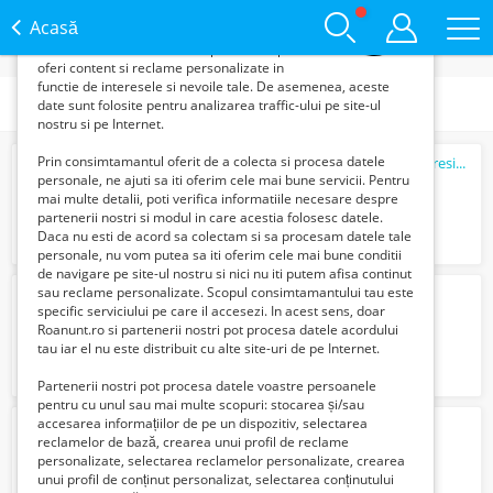
Acasă
Roanunt.ro si partenerii nostri colecteaza
informatii din browserul tau pentru a-ti putea
oferi content si reclame personalizate in
functie de interesele si nevoile tale. De asemenea, aceste
Subcategorii
date sunt folosite pentru analizarea traffic-ului pe site-ul
nostru si pe Internet.
Prin consimtamantul oferit de a colecta si procesa datele
Set jante aliaj originale 17"cu senzori de presiune MINI Cooper S Countryman, im...
personale, ne ajuti sa iti oferim cele mai bune servicii. Pentru
2365 Lei
mai multe detalii, poti verifica informatiile necesare despre
partenerii nostri si modul in care acestia folosesc datele.
Daca nu esti de acord sa colectam si sa procesam datele tale
personale, nu vom putea sa iti oferim cele mai bune conditii
de navigare pe site-ul nostru si nici nu iti putem afisa continut
sau reclame personalizate. Scopul consimtamantului tau este
LES 20 KV
specific serviciului pe care il accesezi. In acest sens, doar
220269 Lei
Roanunt.ro si partenerii nostri pot procesa datele acordului
tau iar el nu este distribuit cu alte site-uri de pe Internet.
Partenerii nostri pot procesa datele voastre persoanele
pentru cu unul sau mai multe scopuri: stocarea și/sau
accesarea informațiilor de pe un dispozitiv, selectarea
LEA 20 KV
reclamelor de bază, crearea unui profil de reclame
72636 Lei
personalizate, selectarea reclamelor personalizate, crearea
unui profil de conținut personalizat, selectarea conținutului