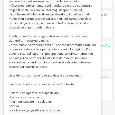
personalizat, măsurarea performanței reclamelor,
măsurarea performanței conținutului, aplicarea cercetărilor
de piață pentru a genera informații despre audiență,
dezvoltarea și îmbunătățirea produselor, si unul sau mai
Nissan Leaf Tekna Special,garantie 05/2031,full options,40KWh
multe dintre urmatoarele caracteristi: utilizarea unor date
19500 Euro €
precise de geolocație, scanarea activă a caracteristicilor
dispozitivului pentru identificare.
Puteti oricand sa va razganditi si sa va revizuiti optiunile
vizitand urmatoarea pagina.
Cativa dintre partenerii nostri nu cer consimtamantul tau, dar
Vand piese si accesorii noi si folosite, int/ext Peugeot 206,2 usi, auto persona...
proceseaza datele tale pe baza interesului lor legimit. Poti
50 Lei
obiecta intersul legitim si poti gestiona consimtamantul tau
prin alegerea partenerului din lista de mai jos sau daca
accesezi partenerii nostri aici poti vedea detaliat informatii
despre partenerul selectat.
Lista de furnizori care folosesc datele cu scop legitim
Mini Cooper S Countryman ALL4 Euro5 Kit John Cooper Works 220 CP
13500 Euro €
Exemple de informatii care ar putea fi folosite
Sistemul de operare al dispozitivului
Browser-ul si setarile lui
Informatii stocate in cookie-uri
Adresa IP
1
Localizarea geografica a dispozitivului