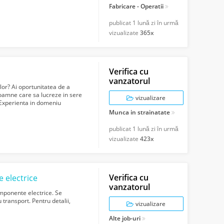
Fabricare - Operatii
publicat
1 lună zi în urmă
vizualizate
365x
Verifica cu
vanzatorul
elor? Ai oportunitatea de a
doamne care sa lucreze in sere
vizualizare
l Experienta in domeniu
Munca in strainatate
publicat
1 lună zi în urmă
vizualizate
423x
Verifica cu
 electrice
vanzatorul
mponente electrice. Se
transport. Pentru detalii,
vizualizare
Alte job-uri