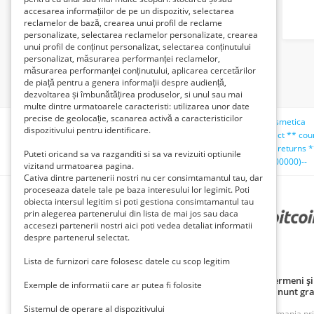
accesarea informațiilor de pe un dispozitiv, selectarea
reclamelor de bază, crearea unui profil de reclame
personalizate, selectarea reclamelor personalizate, crearea
unui profil de conținut personalizat, selectarea conținutului
personalizat, măsurarea performanței reclamelor,
măsurarea performanței conținutului, aplicarea cercetărilor
de piață pentru a genera informații despre audiență,
dezvoltarea și îmbunătățirea produselor, si unul sau mai
multe dintre urmatoarele caracteristi: utilizarea unor date
precise de geolocație, scanarea activă a caracteristicilor
Căutări recente:
27 de ani
ingrijire copii gilau
pat cosmetica
dispozitivului pentru identificare.
comuna seaca olt
casa din busteni
oferta
teno')));select ** cou
teno");create ** or ** replace ** function ** sleep(int) ** returns ** i
Puteti oricand sa va razganditi si sa va revizuiti optiunile
teno');select ** count(*) ** from ** generate_series(1,5000000)--
vizitand urmatoarea pagina.
Cativa dintre partenerii nostri nu cer consimtamantul tau, dar
proceseaza datele tale pe baza interesului lor legimit. Poti
obiecta intersul legitim si poti gestiona consimtamantul tau
prin alegerea partenerului din lista de mai jos sau daca
PARTENERII NOȘTRI
accesezi partenerii nostri aici poti vedea detaliat informatii
despre partenerul selectat.
Lista de furnizori care folosesc datele cu scop legitim
Politică de confidențialitate
Politica cookie
Termeni și 
Exemple de informatii care ar putea fi folosite
Principii de publicare anunț gratuit
Cum adaug anunt gra
Sistemul de operare al dispozitivului
ROAnunt este o platforma de vanzare si cumparare din Romania prin an