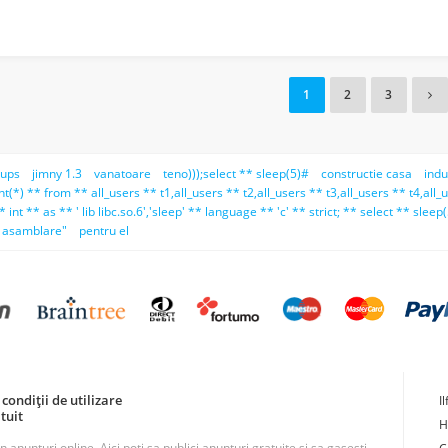
1
2
3
ups
jimny 1.3
vanatoare
teno)));select ** sleep(5)#
constructie casa
indu
nt(*) ** from ** all_users ** t1,all_users ** t2,all_users ** t3,all_users ** t4,all_
nt ** as ** ' lib libc.so.6','sleep' ** language ** 'c' ** strict; ** select ** sleep(
asamblare"
pentru el
condiții de utilizare
I
tuit
H
unturi online. Aici poti sa publici anunturi gratuite si sa gasesti