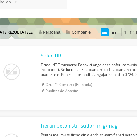
lte job-uri
ATE REZULTATELE
Persoană
Companie
1 - 12 
Sofer TIR
Firma INT Transporte Popovici angajeaza soferi comunitate
incepatori). Se lucreaza 3 saptamani cu 1 saptamana ac
toate zilele. Pentru informatii si angajari sunati la 0724
Ozun în Covasna (Romania)
Publicat de Anonim
Fierari betonisti , sudori mig\mag
Pentru mai multe firme din olanda cautam fierari betonis