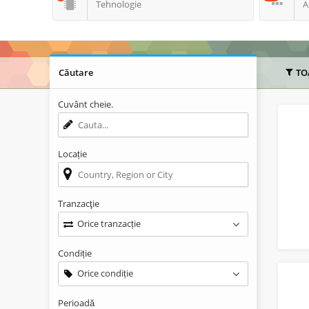
Tehnologie
A
Căutare
TO
Cuvânt cheie.
Locație
Tranzacţie
Orice tranzacție
Condiție
Orice condiție
Perioadă