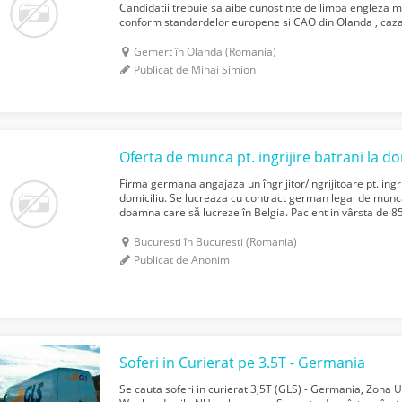
Candidatii trebuie sa aibe cunostinte de limba engleza m
conform standardelor europene si CAO din Olanda , cazar
angajator la fel ca si asigurarea medicala .
Gemert în Olanda (Romania)
Publicat de Mihai Simion
Oferta de munca pt. ingrijire batrani la do
Firma germana angajaza un îngrijitor/ingrijitoare pt. ingr
domiciliu. Se lucreaza cu contract german legal de mu
doamna care să lucreze în Belgia. Pacient in vârsta de 8
demență.De preferat oameni cu experiență. Contractu...
Bucuresti în Bucuresti (Romania)
Publicat de Anonim
Soferi in Curierat pe 3.5T - Germania
Se cauta soferi in curierat 3,5T (GLS) - Germania, Zona