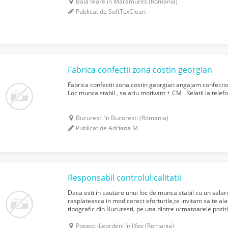
Baia Mare în Maramures (Romania)
Publicat de SoftTexClean
Fabrica confectii zona costin georgian
Fabrica confectii zona costin georgian angajam confection
Loc munca stabil , salariu motivant + CM . Relatii la telefo
Bucuresti în Bucuresti (Romania)
Publicat de Adriana M
Responsabil controlul calitatii
Daca esti in cautare unui loc de munca stabil cu un salari
rasplateasca in mod corect eforturile,te invitam sa te alat
tipografic din Bucuresti, pe una dintre urmatoarele poz
TIPOGRAF, MAGAZIONER, RESPONSABIL CONTROLUL CALIT
Popesti-Leordeni în Ilfov (Romania)