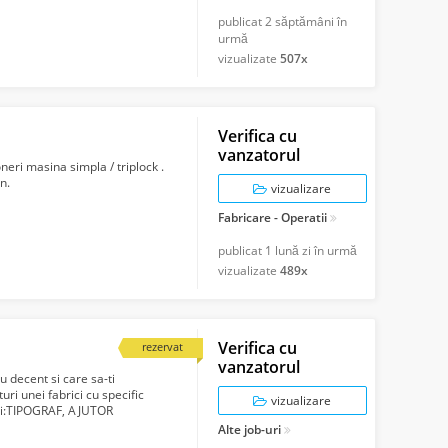
publicat
2 săptămâni în
urmă
vizualizate
507x
Verifica cu
vanzatorul
eri masina simpla / triplock .
n.
vizualizare
Fabricare - Operatii
publicat
1 lună zi în urmă
vizualizate
489x
Verifica cu
rezervat
vanzatorul
u decent si care sa-ti
uri unei fabrici cu specific
vizualizare
itii:TIPOGRAF, AJUTOR
ATII ...
Alte job-uri