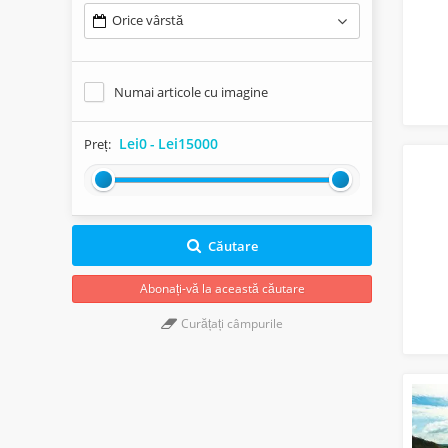
Orice vârstă
Numai articole cu imagine
Lei0
-
Lei15000
Preț:
Căutare
Abonați-vă la această căutare
Curățați câmpurile