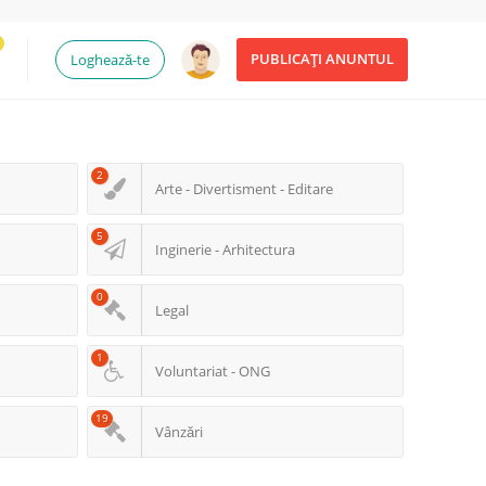
PUBLICAȚI ANUNTUL
Loghează-te
2
Arte - Divertisment - Editare
5
Inginerie - Arhitectura
0
Legal
1
Voluntariat - ONG
19
Vânzări