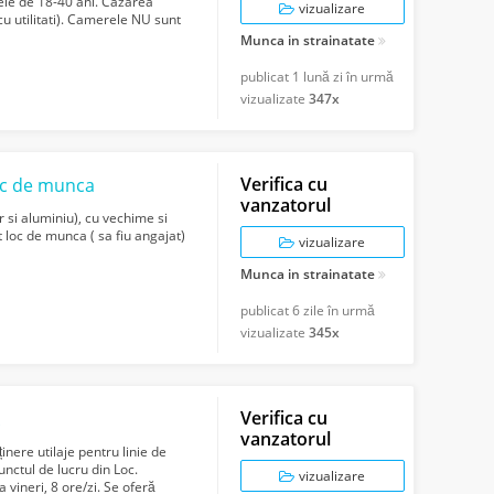
ele de 18-40 ani. Cazarea
vizualizare
 utilitati). Camerele NU sunt
Munca in strainatate
publicat
1 lună zi în urmă
vizualizate
347x
Verifica cu
oc de munca
vanzatorul
er si aluminiu), cu vechime si
t loc de munca ( sa fiu angajat)
vizualizare
Munca in strainatate
publicat
6 zile în urmă
vizualizate
345x
Verifica cu
A
vanzatorul
re utilaje pentru linie de
unctul de lucru din Loc.
vizualizare
 vineri, 8 ore/zi. Se oferă