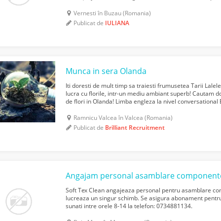
contract de muncă pe perioadă nedeterminată și sa...
Vernesti în Buzau (Romania)
Publicat de
IULIANA
Munca in sera Olanda
Iti doresti de mult timp sa traiesti frumusetea Tarii Lalel
lucra cu florile, intr-un mediu ambiant superb! Cautam 
de flori in Olanda! Limba engleza la nivel conversationa
constituie un avantaj Permisul de conducere con...
Ramnicu Valcea în Valcea (Romania)
Publicat de
Brilliant Recruitment
Angajam personal asamblare componente
Soft Tex Clean angajeaza personal pentru asamblare co
lucreaza un singur schimb. Se asigura abonament pentru 
sunati intre orele 8-14 la telefon: 0734881134.