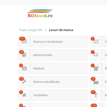
Toate categoriile
Locuri de munca
171
0
Munca in strainatate
C
16
1
Administrativ
S
0
1
Medical
R
74
10
Munca necalificata
F
0
21
Imobiliare
R
2
132