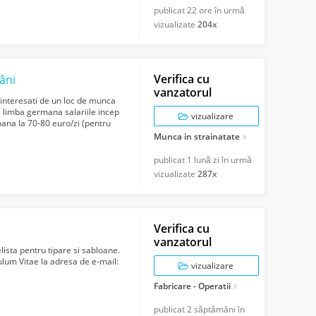
publicat
22 ore în urmă
vizualizate
204x
Verifica cu
râni
vanzatorul
 interesati de un loc de munca
iti limba germana salariile incep
vizualizare
pana la 70-80 euro/zi (pentru
Munca in strainatate
publicat
1 lună zi în urmă
vizualizate
287x
Verifica cu
vanzatorul
ista pentru tipare si sabloane.
culum Vitae la adresa de e-mail:
vizualizare
Fabricare - Operatii
publicat
2 săptămâni în