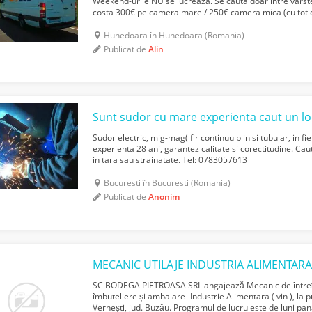
Weekend-urile NU se lucreaza. Se cauta doar între vârst
costa 300€ pe camera mare / 250€ camera mica (cu tot cu
la comun! Se sta singur in camera. Salariul de î...
Hunedoara în Hunedoara (Romania)
Publicat de
Alin
Sunt sudor cu mare experienta caut un l
Sudor electric, mig-mag( fir continuu plin si tubular, in fi
experienta 28 ani, garantez calitate si corectitudine. Cau
in tara sau strainatate. Tel: 0783057613
Bucuresti în Bucuresti (Romania)
Publicat de
Anonim
MECANIC UTILAJE INDUSTRIA ALIMENTAR
SC BODEGA PIETROASA SRL angajează Mecanic de întreține
îmbuteliere și ambalare -Industrie Alimentara ( vin ), la p
Vernești, jud. Buzău. Programul de lucru este de luni pana