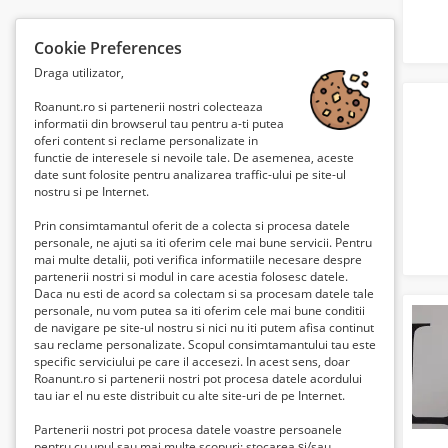
Cookie Preferences
Draga utilizator,
Roanunt.ro si partenerii nostri colecteaza
informatii din browserul tau pentru a-ti putea
oferi content si reclame personalizate in
functie de interesele si nevoile tale. De asemenea, aceste
date sunt folosite pentru analizarea traffic-ului pe site-ul
nostru si pe Internet.
Prin consimtamantul oferit de a colecta si procesa datele
personale, ne ajuti sa iti oferim cele mai bune servicii. Pentru
mai multe detalii, poti verifica informatiile necesare despre
partenerii nostri si modul in care acestia folosesc datele.
Daca nu esti de acord sa colectam si sa procesam datele tale
personale, nu vom putea sa iti oferim cele mai bune conditii
de navigare pe site-ul nostru si nici nu iti putem afisa continut
sau reclame personalizate. Scopul consimtamantului tau este
specific serviciului pe care il accesezi. In acest sens, doar
Roanunt.ro si partenerii nostri pot procesa datele acordului
tau iar el nu este distribuit cu alte site-uri de pe Internet.
Partenerii nostri pot procesa datele voastre persoanele
pentru cu unul sau mai multe scopuri: stocarea și/sau