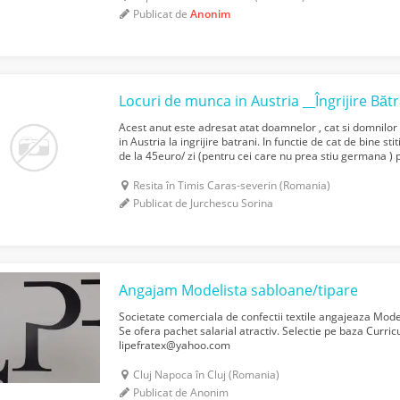
Publicat de
Anonim
Locuri de munca in Austria __Îngrijire Băt
Acest anut este adresat atat doamnelor , cat si domnilor
in Austria la ingrijire batrani. In functie de cat de bine st
de la 45euro/ zi (pentru cei care nu prea stiu germana ) 
cei care stiu bine germana). Tr...
Resita în Timis Caras-severin (Romania)
Publicat de Jurchescu Sorina
Angajam Modelista sabloane/tipare
Societate comerciala de confectii textile angajeaza Model
Se ofera pachet salarial atractiv. Selectie pe baza Curri
lipefratex@yahoo.com
Cluj Napoca în Cluj (Romania)
Publicat de Anonim