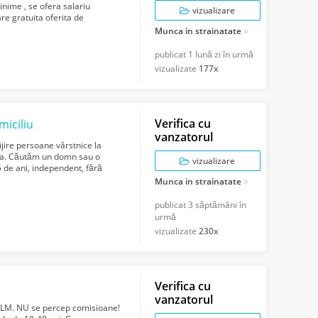
inime , se ofera salariu
vizualizare
e gratuita oferita de
Munca in strainatate
publicat
1 lună zi în urmă
vizualizate
177x
Verifica cu
miciliu
vanzatorul
ijire persoane vârstnice la
nca. Căutăm un domn sau o
vizualizare
5 de ani, independent, fără
Munca in strainatate
publicat
3 săptămâni în
urmă
vizualizate
230x
Verifica cu
vanzatorul
 ULM. NU se percep comisioane!