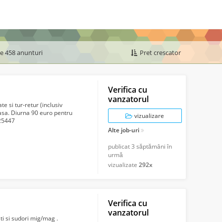
de 458 anunturi
Pret crescator
Verifica cu
vanzatorul
 si tur-retur (inclusiv
asa. Diurna 90 euro pentru
vizualizare
525447
Alte job-uri
publicat
3 săptămâni în
urmă
vizualizate
292x
Verifica cu
vanzatorul
ti si sudori mig/mag .