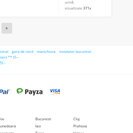
urmă
vizualizate
371x
strial
gara de nord
manichiura
instalator bucuresti
users ** t5--
5)--
lfov
Bucuresti
Cluj
unedoara
Iasi
Prahova