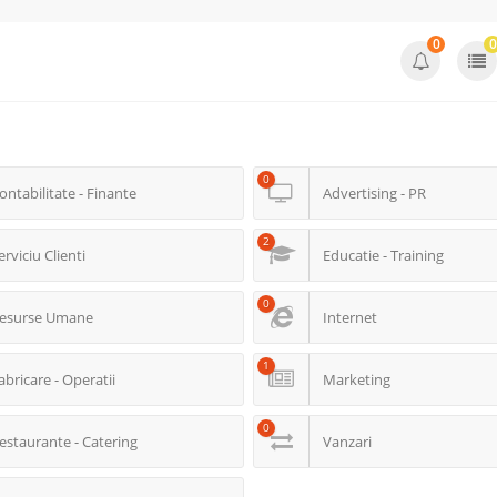
0
0
0
ontabilitate - Finante
Advertising - PR
2
erviciu Clienti
Educatie - Training
0
esurse Umane
Internet
1
abricare - Operatii
Marketing
0
estaurante - Catering
Vanzari