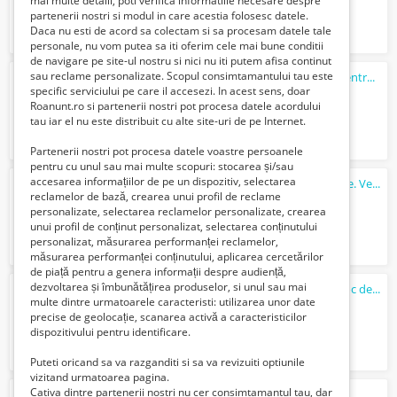
mai multe detalii, poti verifica informatiile necesare despre
partenerii nostri si modul in care acestia folosesc datele.
Daca nu esti de acord sa colectam si sa procesam datele tale
personale, nu vom putea sa iti oferim cele mai bune conditii
de navigare pe site-ul nostru si nici nu iti putem afisa continut
sau reclame personalizate. Scopul consimtamantului tau este
SUPEROFERTA Cafea Lavazza si Gel Concentrat ARIEL
specific serviciului pe care il accesezi. In acest sens, doar
Verifica cu vanzatorul
Roanunt.ro si partenerii nostri pot procesa datele acordului
tau iar el nu este distribuit cu alte site-uri de pe Internet.
Partenerii nostri pot procesa datele voastre persoanele
pentru cu unul sau mai multe scopuri: stocarea și/sau
accesarea informațiilor de pe un dispozitiv, selectarea
Fă primii pași în construirea afacerii online. Verifică domeniul cu MegaHost.
reclamelor de bază, crearea unui profil de reclame
Verifica cu vanzatorul
personalizate, selectarea reclamelor personalizate, crearea
unui profil de conținut personalizat, selectarea conținutului
personalizat, măsurarea performanței reclamelor,
măsurarea performanței conținutului, aplicarea cercetărilor
de piață pentru a genera informații despre audiență,
dezvoltarea și îmbunătățirea produselor, si unul sau mai
Sunt sudor cu mare experienta caut un loc de munca
multe dintre urmatoarele caracteristi: utilizarea unor date
Verifica cu vanzatorul
precise de geolocație, scanarea activă a caracteristicilor
dispozitivului pentru identificare.
Puteti oricand sa va razganditi si sa va revizuiti optiunile
vizitand urmatoarea pagina.
Cativa dintre partenerii nostri nu cer consimtamantul tau, dar
Pomicultor,