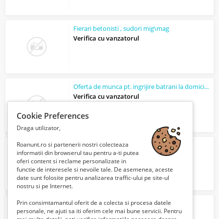
Fierari betonisti , sudori mig\mag
Verifica cu vanzatorul
Oferta de munca pt. ingrijire batrani la domiciliu
Verifica cu vanzatorul
Cookie Preferences
Draga utilizator,
Roanunt.ro si partenerii nostri colecteaza
Amenajari,interioare
informatii din browserul tau pentru a-ti putea
Verifica cu vanzatorul
oferi content si reclame personalizate in
functie de interesele si nevoile tale. De asemenea, aceste
date sunt folosite pentru analizarea traffic-ului pe site-ul
nostru si pe Internet.
Prin consimtamantul oferit de a colecta si procesa datele
Soferi in Curierat pe 3.5T - Germania
personale, ne ajuti sa iti oferim cele mai bune servicii. Pentru
Verifica cu vanzatorul