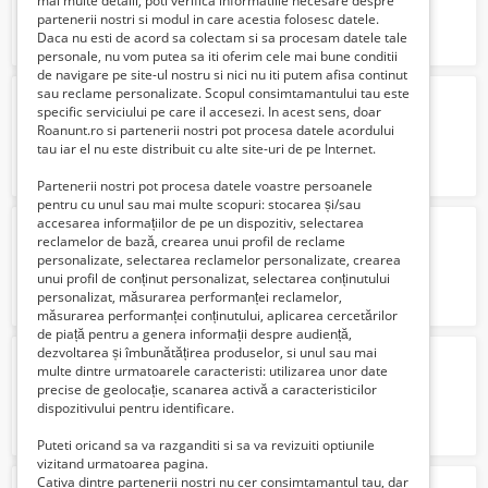
mai multe detalii, poti verifica informatiile necesare despre
partenerii nostri si modul in care acestia folosesc datele.
Daca nu esti de acord sa colectam si sa procesam datele tale
personale, nu vom putea sa iti oferim cele mai bune conditii
de navigare pe site-ul nostru si nici nu iti putem afisa continut
sau reclame personalizate. Scopul consimtamantului tau este
ANGAJAM AJUTOR BUCATAR
specific serviciului pe care il accesezi. In acest sens, doar
Verifica cu vanzatorul
Roanunt.ro si partenerii nostri pot procesa datele acordului
tau iar el nu este distribuit cu alte site-uri de pe Internet.
Partenerii nostri pot procesa datele voastre persoanele
pentru cu unul sau mai multe scopuri: stocarea și/sau
accesarea informațiilor de pe un dispozitiv, selectarea
fabrica de iaurturi germania
reclamelor de bază, crearea unui profil de reclame
1800 Euro €
personalizate, selectarea reclamelor personalizate, crearea
unui profil de conținut personalizat, selectarea conținutului
personalizat, măsurarea performanței reclamelor,
măsurarea performanței conținutului, aplicarea cercetărilor
de piață pentru a genera informații despre audiență,
dezvoltarea și îmbunătățirea produselor, si unul sau mai
Centralinista / Dispecer In Limba Italiana
multe dintre urmatoarele caracteristi: utilizarea unor date
3500 Lei
precise de geolocație, scanarea activă a caracteristicilor
dispozitivului pentru identificare.
Puteti oricand sa va razganditi si sa va revizuiti optiunile
vizitand urmatoarea pagina.
Cativa dintre partenerii nostri nu cer consimtamantul tau, dar
Angajez Dulghieri/Fierari