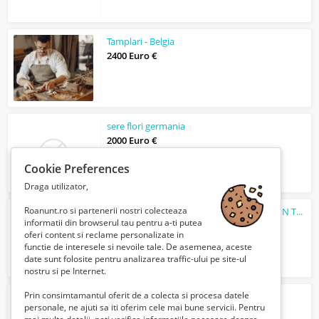
Tamplari - Belgia
2400 Euro €
sere flori germania
2000 Euro €
Cookie Preferences
Draga utilizator,
Roanunt.ro si partenerii nostri colecteaza
ANGAJAM CONFECTIONER ASAMBLOR DIN TEXTILE
informatii din browserul tau pentru a-ti putea
Verifica cu vanzatorul
oferi content si reclame personalizate in
functie de interesele si nevoile tale. De asemenea, aceste
date sunt folosite pentru analizarea traffic-ului pe site-ul
nostru si pe Internet.
Prin consimtamantul oferit de a colecta si procesa datele
fabrica de conserve germania
personale, ne ajuti sa iti oferim cele mai bune servicii. Pentru
1800 Euro €