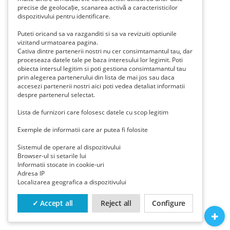
precise de geolocație, scanarea activă a caracteristicilor
dispozitivului pentru identificare.
Puteti oricand sa va razganditi si sa va revizuiti optiunile
vizitand urmatoarea pagina.
Cativa dintre partenerii nostri nu cer consimtamantul tau, dar
proceseaza datele tale pe baza interesului lor legimit. Poti
obiecta intersul legitim si poti gestiona consimtamantul tau
prin alegerea partenerului din lista de mai jos sau daca
accesezi partenerii nostri aici poti vedea detaliat informatii
despre partenerul selectat.
Lista de furnizori care folosesc datele cu scop legitim
Exemple de informatii care ar putea fi folosite
Sistemul de operare al dispozitivului
Browser-ul si setarile lui
Informatii stocate in cookie-uri
Adresa IP
Localizarea geografica a dispozitivului
✓ Accept all
Reject all
Configure