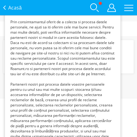
functie de interesele si nevoile tale. De asemenea, aceste
date sunt folosite pentru analizarea traffic-ului pe site-ul
Acasă
nostru si pe Internet.
Prin consimtamantul oferit de a colecta si procesa datele
personale, ne ajuti sa iti oferim cele mai bune servicii. Pentru
Categorii
mai multe detalii, poti verifica informatiile necesare despre
partenerii nostri si modul in care acestia folosesc datele.
Daca nu esti de acord sa colectam si sa procesam datele tale
xBody Timisoara
personale, nu vom putea sa iti oferim cele mai bune conditii
Verifica cu vanzatorul
de navigare pe site-ul nostru si nici nu iti putem afisa continut
sau reclame personalizate. Scopul consimtamantului tau este
specific serviciului pe care il accesezi. In acest sens, doar
Roanunt.ro si partenerii nostri pot procesa datele acordului
tau iar el nu este distribuit cu alte site-uri de pe Internet.
1
Partenerii nostri pot procesa datele voastre persoanele
pentru cu unul sau mai multe scopuri: stocarea și/sau
accesarea informațiilor de pe un dispozitiv, selectarea
reclamelor de bază, crearea unui profil de reclame
personalizate, selectarea reclamelor personalizate, crearea
unui profil de conținut personalizat, selectarea conținutului
personalizat, măsurarea performanței reclamelor,
măsurarea performanței conținutului, aplicarea cercetărilor
de piață pentru a genera informații despre audiență,
dezvoltarea și îmbunătățirea produselor, si unul sau mai
multe dintre urmatoarele caracteristi: utilizarea unor date