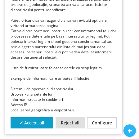
precise de geolocație, scanarea activă a caracteristicilor
dispozitivului pentru identificare.
Puteti oricand sa va razganditi si sa va revizuiti optiunile
vizitand urmatoarea pagina.
Cativa dintre partenerii nostri nu cer consimtamantul tau, dar
proceseaza datele tale pe baza interesului lor legimit. Poti
obiecta intersul legitim si poti gestiona consimtamantul tau
prin alegerea partenerului din lista de mai jos sau daca
accesezi partenerii nostri aici poti vedea detaliat informatii
despre partenerul selectat.
Lista de furnizori care folosesc datele cu scop legitim
Exemple de informatii care ar putea fi folosite
Sistemul de operare al dispozitivului
Browser-ul si setarile lui
Informatii stocate in cookie-uri
Adresa IP
Localizarea geografica a dispozitivului
✓ Accept all
Reject all
Configure