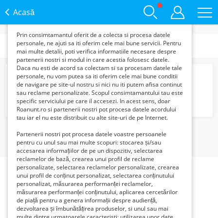
functie de interesele si nevoile tale. De asemenea, aceste
date sunt folosite pentru analizarea traffic-ului pe site-ul
Acasă
nostru si pe Internet.
Prin consimtamantul oferit de a colecta si procesa datele
personale, ne ajuti sa iti oferim cele mai bune servicii. Pentru
Categorii
mai multe detalii, poti verifica informatiile necesare despre
partenerii nostri si modul in care acestia folosesc datele.
Daca nu esti de acord sa colectam si sa procesam datele tale
Casier
personale, nu vom putea sa iti oferim cele mai bune conditii
4500 Lei
de navigare pe site-ul nostru si nici nu iti putem afisa continut
sau reclame personalizate. Scopul consimtamantului tau este
specific serviciului pe care il accesezi. In acest sens, doar
Roanunt.ro si partenerii nostri pot procesa datele acordului
tau iar el nu este distribuit cu alte site-uri de pe Internet.
1
Partenerii nostri pot procesa datele voastre persoanele
pentru cu unul sau mai multe scopuri: stocarea și/sau
accesarea informațiilor de pe un dispozitiv, selectarea
reclamelor de bază, crearea unui profil de reclame
personalizate, selectarea reclamelor personalizate, crearea
unui profil de conținut personalizat, selectarea conținutului
personalizat, măsurarea performanței reclamelor,
măsurarea performanței conținutului, aplicarea cercetărilor
de piață pentru a genera informații despre audiență,
dezvoltarea și îmbunătățirea produselor, si unul sau mai
multe dintre urmatoarele caracteristi: utilizarea unor date