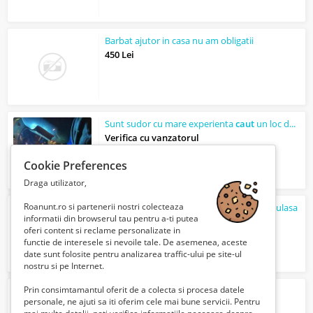
Barbat ajutor in casa nu am obligatii
450 Lei
Sunt sudor cu mare experienta
caut
un loc de munca
Verifica cu vanzatorul
Cookie Preferences
Draga utilizator,
Roanunt.ro si partenerii nostri colecteaza
caut
mecanic auto scimbare garnitura chiulasa
informatii din browserul tau pentru a-ti putea
100 Lei
oferi content si reclame personalizate in
functie de interesele si nevoile tale. De asemenea, aceste
date sunt folosite pentru analizarea traffic-ului pe site-ul
nostru si pe Internet.
Prin consimtamantul oferit de a colecta si procesa datele
Caut
colege de apartament
personale, ne ajuti sa iti oferim cele mai bune servicii. Pentru
400 Lei