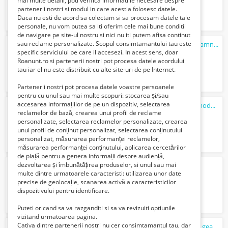
mai multe detalii, poti verifica informatiile necesare despre
partenerii nostri si modul in care acestia folosesc datele.
Daca nu esti de acord sa colectam si sa procesam datele tale
personale, nu vom putea sa iti oferim cele mai bune conditii
de navigare pe site-ul nostru si nici nu iti putem afisa continut
sau reclame personalizate. Scopul consimtamantului tau este
Barbat tanar
caut
sa fac curatenie la o doamna singura
specific serviciului pe care il accesezi. In acest sens, doar
400 Lei
Roanunt.ro si partenerii nostri pot procesa datele acordului
tau iar el nu este distribuit cu alte site-uri de pe Internet.
Partenerii nostri pot procesa datele voastre persoanele
pentru cu unul sau mai multe scopuri: stocarea și/sau
accesarea informațiilor de pe un dispozitiv, selectarea
Piata Victoriei Dr.Felix 2 utilat si mobilat modern
reclamelor de bază, crearea unui profil de reclame
3000 Lei
personalizate, selectarea reclamelor personalizate, crearea
unui profil de conținut personalizat, selectarea conținutului
personalizat, măsurarea performanței reclamelor,
măsurarea performanței conținutului, aplicarea cercetărilor
de piață pentru a genera informații despre audiență,
dezvoltarea și îmbunătățirea produselor, si unul sau mai
Apartament cu vedere la Blv.Unirii
multe dintre urmatoarele caracteristi: utilizarea unor date
600 Euro €
precise de geolocație, scanarea activă a caracteristicilor
dispozitivului pentru identificare.
Puteti oricand sa va razganditi si sa va revizuiti optiunile
vizitand urmatoarea pagina.
Cativa dintre partenerii nostri nu cer consimtamantul tau, dar
Barbat matur
caut
sa fac curatenie spalat geamuri menaj mutari curte gradina