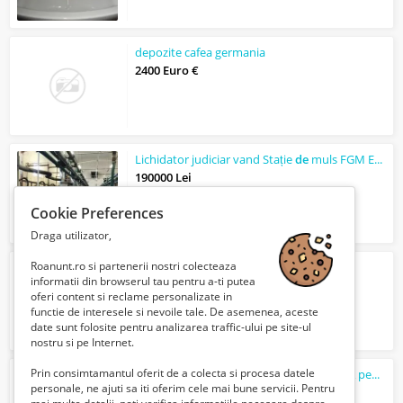
depozite cafea germania
2400 Euro €
Lichidator judiciar vand Stație
de
muls FGM Euro Glass
190000 Lei
Cookie Preferences
Draga utilizator,
Roanunt.ro si partenerii nostri colecteaza
Incarcare clima Zalau-freon ecologic
informatii din browserul tau pentru a-ti putea
50 Lei
oferi content si reclame personalizate in
functie de interesele si nevoile tale. De asemenea, aceste
date sunt folosite pentru analizarea traffic-ului pe site-ul
nostru si pe Internet.
Prin consimtamantul oferit de a colecta si procesa datele
VPS hosting puternic și găzduire dedicată pentru performanță maximă
personale, ne ajuti sa iti oferim cele mai bune servicii. Pentru
Verifica cu vanzatorul