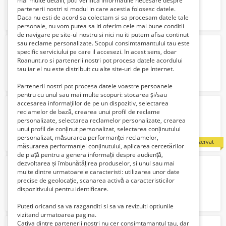
mai multe detalii, poti verifica informatiile necesare despre
partenerii nostri si modul in care acestia folosesc datele.
Daca nu esti de acord sa colectam si sa procesam datele tale
personale, nu vom putea sa iti oferim cele mai bune conditii
de navigare pe site-ul nostru si nici nu iti putem afisa continut
sau reclame personalizate. Scopul consimtamantului tau este
depozite castraveti germ
specific serviciului pe care il accesezi. In acest sens, doar
2000 Euro €
Roanunt.ro si partenerii nostri pot procesa datele acordului
tau iar el nu este distribuit cu alte site-uri de pe Internet.
Partenerii nostri pot procesa datele voastre persoanele
pentru cu unul sau mai multe scopuri: stocarea și/sau
accesarea informațiilor de pe un dispozitiv, selectarea
Responsabil controlul calitatii
reclamelor de bază, crearea unui profil de reclame
Verifica cu vanzatorul
personalizate, selectarea reclamelor personalizate, crearea
unui profil de conținut personalizat, selectarea conținutului
personalizat, măsurarea performanței reclamelor,
rezervat
măsurarea performanței conținutului, aplicarea cercetărilor
de piață pentru a genera informații despre audiență,
dezvoltarea și îmbunătățirea produselor, si unul sau mai
agricultura Germania la sparanghel
multe dintre urmatoarele caracteristi: utilizarea unor date
2000 Euro €
precise de geolocație, scanarea activă a caracteristicilor
dispozitivului pentru identificare.
Puteti oricand sa va razganditi si sa va revizuiti optiunile
vizitand urmatoarea pagina.
Cativa dintre partenerii nostri nu cer consimtamantul tau, dar
ferme animale germania