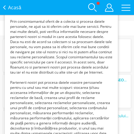
functie de interesele si nevoile tale. De asemenea, aceste
date sunt folosite pentru analizarea traffic-ului pe site-ul
Acasă
nostru si pe Internet.
Prin consimtamantul oferit de a colecta si procesa datele
personale, ne ajuti sa iti oferim cele mai bune servicii. Pentru
Categorii
mai multe detalii, poti verifica informatiile necesare despre
partenerii nostri si modul in care acestia folosesc datele.
Daca nu esti de acord sa colectam si sa procesam datele tale
ANUNT incepere lucrari renovare PNRR
personale, nu vom putea sa iti oferim cele mai bune conditii
Verifica cu vanzatorul
de navigare pe site-ul nostru si nici nu iti putem afisa continut
sau reclame personalizate. Scopul consimtamantului tau este
specific serviciului pe care il accesezi. In acest sens, doar
Roanunt.ro si partenerii nostri pot procesa datele acordului
tau iar el nu este distribuit cu alte site-uri de pe Internet.
Anunt finalizare renovare PNRR-
CMI
Dr.GEORGESCU
Partenerii nostri pot procesa datele voastre persoanele
Verifica cu vanzatorul
pentru cu unul sau mai multe scopuri: stocarea și/sau
accesarea informațiilor de pe un dispozitiv, selectarea
reclamelor de bază, crearea unui profil de reclame
personalizate, selectarea reclamelor personalizate, crearea
unui profil de conținut personalizat, selectarea conținutului
personalizat, măsurarea performanței reclamelor,
Apartament 2 camere | Palatul Parlamentului - Unirii
măsurarea performanței conținutului, aplicarea cercetărilor
55000 Euro €
de piață pentru a genera informații despre audiență,
dezvoltarea și îmbunătățirea produselor, si unul sau mai
multe dintre urmatoarele caracteristi: utilizarea unor date