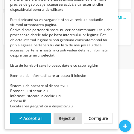
precise de geolocație, scanarea activă a caracteristicilor
dispozitivului pentru identificare.
ANUNT incepere lucrari renovare PNRR
CMI
GEORGESCU NICOLAE
Puteti oricand sa va razganditi si sa va revizuiti optiunile
Gratuit
vizitand urmatoarea pagina.
Cativa dintre partenerii nostri nu cer consimtamantul tau, dar
proceseaza datele tale pe baza interesului lor legimit. Poti
obiecta intersul legitim si poti gestiona consimtamantul tau
prin alegerea partenerului din lista de mai jos sau daca
accesezi partenerii nostri aici poti vedea detaliat informatii
despre partenerul selectat.
1
Lista de furnizori care folosesc datele cu scop legitim
Exemple de informatii care ar putea fi folosite
Sistemul de operare al dispozitivului
Browser-ul si setarile lui
Informatii stocate in cookie-uri
Adresa IP
Localizarea geografica a dispozitivului
✓ Accept all
Reject all
Configure