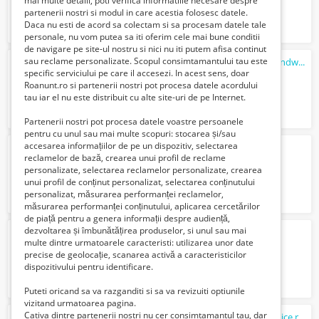
mai multe detalii, poti verifica informatiile necesare despre
partenerii nostri si modul in care acestia folosesc datele.
Daca nu esti de acord sa colectam si sa procesam datele tale
personale, nu vom putea sa iti oferim cele mai bune conditii
de navigare pe site-ul nostru si nici nu iti putem afisa continut
sau reclame personalizate. Scopul consimtamantului tau este
Construcții Metalice și Montaj Panouri Sandwich
specific serviciului pe care il accesezi. In acest sens, doar
1 Lei
Roanunt.ro si partenerii nostri pot procesa datele acordului
tau iar el nu este distribuit cu alte site-uri de pe Internet.
Partenerii nostri pot procesa datele voastre persoanele
pentru cu unul sau mai multe scopuri: stocarea și/sau
accesarea informațiilor de pe un dispozitiv, selectarea
Inchiriez macarale - 50T, 80T, 100T, 200T
reclamelor de bază, crearea unui profil de reclame
1 Lei
personalizate, selectarea reclamelor personalizate, crearea
unui profil de conținut personalizat, selectarea conținutului
personalizat, măsurarea performanței reclamelor,
măsurarea performanței conținutului, aplicarea cercetărilor
de piață pentru a genera informații despre audiență,
dezvoltarea și îmbunătățirea produselor, si unul sau mai
Constructii
civile si industriale
multe dintre urmatoarele caracteristi: utilizarea unor date
11 Lei
precise de geolocație, scanarea activă a caracteristicilor
dispozitivului pentru identificare.
Puteti oricand sa va razganditi si sa va revizuiti optiunile
vizitand urmatoarea pagina.
Cativa dintre partenerii nostri nu cer consimtamantul tau, dar
Constructii
finisori,tencuiala, placari termice,rigips