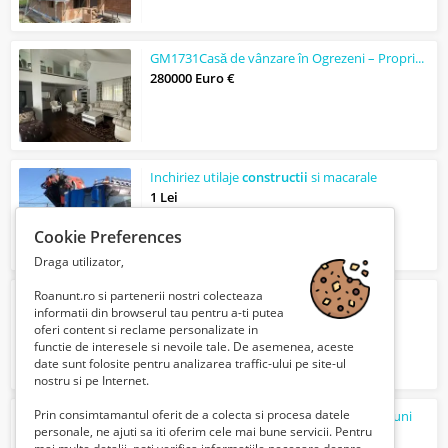
GM1731Casă de vânzare în Ogrezeni – Proprietate premium, mobilată
280000 Euro €
Inchiriez utilaje
constructii
si macarale
1 Lei
Cookie Preferences
Draga utilizator,
Roanunt.ro si partenerii nostri colecteaza
Servicii defrisare, toaletare si curatare
informatii din browserul tau pentru a-ti putea
1 Lei
oferi content si reclame personalizate in
functie de interesele si nevoile tale. De asemenea, aceste
date sunt folosite pentru analizarea traffic-ului pe site-ul
nostru si pe Internet.
Prin consimtamantul oferit de a colecta si procesa datele
Executii chesoane de mici si mari dimensiuni
personale, ne ajuti sa iti oferim cele mai bune servicii. Pentru
1 Lei