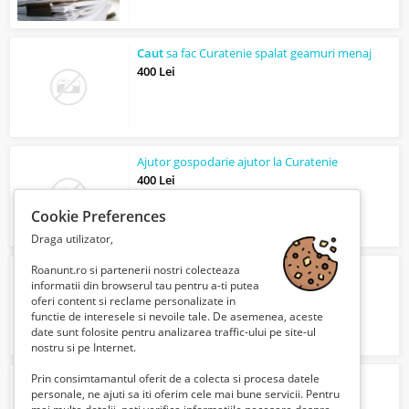
Caut
sa fac Curatenie spalat geamuri menaj
400 Lei
Ajutor gospodarie ajutor la Curatenie
400 Lei
Cookie Preferences
Draga utilizator,
Roanunt.ro si partenerii nostri colecteaza
Caut
sa fac Menaj
informatii din browserul tau pentru a-ti putea
400 Lei
oferi content si reclame personalizate in
functie de interesele si nevoile tale. De asemenea, aceste
date sunt folosite pentru analizarea traffic-ului pe site-ul
nostru si pe Internet.
Prin consimtamantul oferit de a colecta si procesa datele
Caut
o femeie doamna singura
personale, ne ajuti sa iti oferim cele mai bune servicii. Pentru
Verifica cu vanzatorul