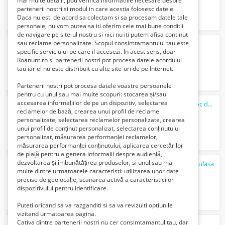
mai multe detalii, poti verifica informatiile necesare despre
partenerii nostri si modul in care acestia folosesc datele.
Daca nu esti de acord sa colectam si sa procesam datele tale
personale, nu vom putea sa iti oferim cele mai bune conditii
de navigare pe site-ul nostru si nici nu iti putem afisa continut
sau reclame personalizate. Scopul consimtamantului tau este
Barbat ajutor in casa nu am obligatii
specific serviciului pe care il accesezi. In acest sens, doar
450 Lei
Roanunt.ro si partenerii nostri pot procesa datele acordului
tau iar el nu este distribuit cu alte site-uri de pe Internet.
Partenerii nostri pot procesa datele voastre persoanele
pentru cu unul sau mai multe scopuri: stocarea și/sau
accesarea informațiilor de pe un dispozitiv, selectarea
Sunt sudor cu mare experienta
caut
un loc de munca
reclamelor de bază, crearea unui profil de reclame
Verifica cu vanzatorul
personalizate, selectarea reclamelor personalizate, crearea
unui profil de conținut personalizat, selectarea conținutului
personalizat, măsurarea performanței reclamelor,
măsurarea performanței conținutului, aplicarea cercetărilor
de piață pentru a genera informații despre audiență,
dezvoltarea și îmbunătățirea produselor, si unul sau mai
caut
mecanic auto scimbare garnitura chiulasa
multe dintre urmatoarele caracteristi: utilizarea unor date
100 Lei
precise de geolocație, scanarea activă a caracteristicilor
dispozitivului pentru identificare.
Puteti oricand sa va razganditi si sa va revizuiti optiunile
vizitand urmatoarea pagina.
Cativa dintre partenerii nostri nu cer consimtamantul tau, dar
Caut
colege de apartament