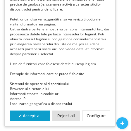
precise de geolocație, scanarea activă a caracteristicilor
dispozitivului pentru identificare.
Puteti oricand sa va razganditi si sa va revizuiti optiunile
vizitand urmatoarea pagina.
Cativa dintre partenerii nostri nu cer consimtamantul tau, dar
proceseaza datele tale pe baza interesului lor legimit. Poti
obiecta intersul legitim si poti gestiona consimtamantul tau
prin alegerea partenerului din lista de mai jos sau daca
accesezi partenerii nostri aici poti vedea detaliat informatii
despre partenerul selectat.
Lista de furnizori care folosesc datele cu scop legitim
Exemple de informatii care ar putea fi folosite
Sistemul de operare al dispozitivului
Browser-ul si setarile lui
Informatii stocate in cookie-uri
Adresa IP
Localizarea geografica a dispozitivului
✓ Accept all
Reject all
Configure