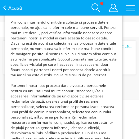
functie de interesele si nevoile tale. De asemenea, aceste
date sunt folosite pentru analizarea traffic-ului pe site-ul
Acasă
nostru si pe Internet.
Prin consimtamantul oferit de a colecta si procesa datele
personale, ne ajuti sa iti oferim cele mai bune servicii. Pentru
Categorii
mai multe detalii, poti verifica informatiile necesare despre
partenerii nostri si modul in care acestia folosesc datele.
Daca nu esti de acord sa colectam si sa procesam datele tale
Cutit
Bucatarie Bucatar Gyuto Tojiro Basic Lama 200mm VG10 SanMai
personale, nu vom putea sa iti oferim cele mai bune conditii
299 Lei
de navigare pe site-ul nostru si nici nu iti putem afisa continut
sau reclame personalizate. Scopul consimtamantului tau este
specific serviciului pe care il accesezi. In acest sens, doar
Roanunt.ro si partenerii nostri pot procesa datele acordului
tau iar el nu este distribuit cu alte site-uri de pe Internet.
1
Partenerii nostri pot procesa datele voastre persoanele
pentru cu unul sau mai multe scopuri: stocarea și/sau
accesarea informațiilor de pe un dispozitiv, selectarea
reclamelor de bază, crearea unui profil de reclame
personalizate, selectarea reclamelor personalizate, crearea
unui profil de conținut personalizat, selectarea conținutului
personalizat, măsurarea performanței reclamelor,
măsurarea performanței conținutului, aplicarea cercetărilor
de piață pentru a genera informații despre audiență,
dezvoltarea și îmbunătățirea produselor, si unul sau mai
multe dintre urmatoarele caracteristi: utilizarea unor date