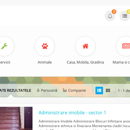
0
0
ervicii
Animale
Casa, Mobila, Gradina
Mama si c
ATE REZULTATELE
Persoană
Companie
1 - 1 d
Administrare imobile - sector 1
Administrare Imobile Administrare Blocuri Infiintare asoci
Administrare tehnica si finaciara Mentenanta cladiri locui