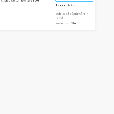
 plati facturi Emitere liste
Alte servicii
publicat
3 săptămâni în
urmă
vizualizate
16x