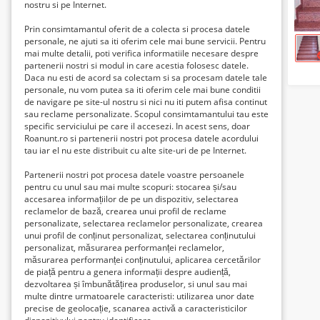
nostru si pe Internet.
Prin consimtamantul oferit de a colecta si procesa datele
Perioadă
personale, ne ajuti sa iti oferim cele mai bune servicii. Pentru
mai multe detalii, poti verifica informatiile necesare despre
Orice vârstă
partenerii nostri si modul in care acestia folosesc datele.
Daca nu esti de acord sa colectam si sa procesam datele tale
personale, nu vom putea sa iti oferim cele mai bune conditii
de navigare pe site-ul nostru si nici nu iti putem afisa continut
Numai articole cu imagine
sau reclame personalizate. Scopul consimtamantului tau este
specific serviciului pe care il accesezi. In acest sens, doar
Roanunt.ro si partenerii nostri pot procesa datele acordului
Lei0
-
Lei3488400
Preț:
tau iar el nu este distribuit cu alte site-uri de pe Internet.
Partenerii nostri pot procesa datele voastre persoanele
pentru cu unul sau mai multe scopuri: stocarea și/sau
accesarea informațiilor de pe un dispozitiv, selectarea
reclamelor de bază, crearea unui profil de reclame
Căutare
personalizate, selectarea reclamelor personalizate, crearea
unui profil de conținut personalizat, selectarea conținutului
personalizat, măsurarea performanței reclamelor,
Abonați-vă la această căutare
măsurarea performanței conținutului, aplicarea cercetărilor
de piață pentru a genera informații despre audiență,
Curățați câmpurile
dezvoltarea și îmbunătățirea produselor, si unul sau mai
multe dintre urmatoarele caracteristi: utilizarea unor date
precise de geolocație, scanarea activă a caracteristicilor