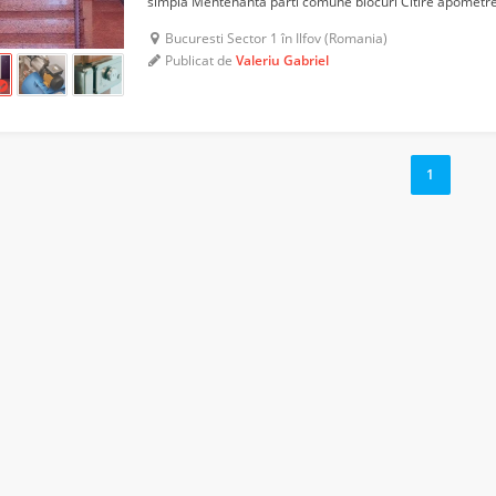
simpla Mentenanta parti comune blocuri Citire apometre si
lunare de plata Intocmire registre fond de rulmen...
Bucuresti Sector 1 în Ilfov (Romania)
Publicat de
Valeriu Gabriel
1