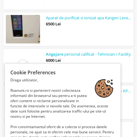
Aparat de purificat si ionizat apa Kangen Leveluk K8- Utilizat, Functional.
6500 Lei
Angajare
personal calificat - Tehnician / Facility
6000 Lei
Cookie Preferences
Draga utilizator,
Roanunt.ro si partenerii nostri colecteaza
Curs online Managementul performanței - KPI indicatori cheie de performanță
informatii din browserul tau pentru a-ti putea
620 Lei
oferi content si reclame personalizate in
functie de interesele si nevoile tale. De asemenea, aceste
date sunt folosite pentru analizarea traffic-ului pe site-ul
nostru si pe Internet.
Prin consimtamantul oferit de a colecta si procesa datele
fabrica de mezeluri germania
personale, ne ajuti sa iti oferim cele mai bune servicii. Pentru
2000 Euro €