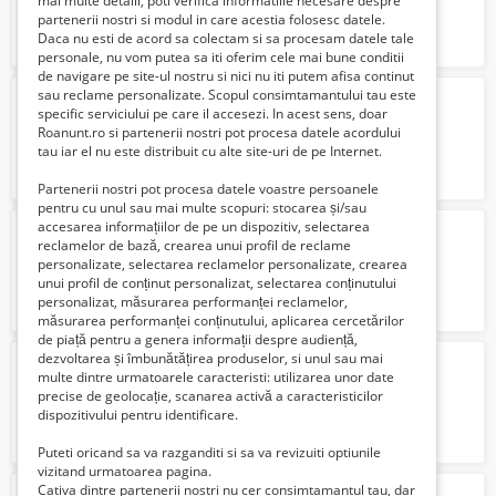
mai multe detalii, poti verifica informatiile necesare despre
partenerii nostri si modul in care acestia folosesc datele.
Daca nu esti de acord sa colectam si sa procesam datele tale
personale, nu vom putea sa iti oferim cele mai bune conditii
de navigare pe site-ul nostru si nici nu iti putem afisa continut
sau reclame personalizate. Scopul consimtamantului tau este
fabrica de televizoare
specific serviciului pe care il accesezi. In acest sens, doar
1800 Euro €
Roanunt.ro si partenerii nostri pot procesa datele acordului
tau iar el nu este distribuit cu alte site-uri de pe Internet.
Partenerii nostri pot procesa datele voastre persoanele
pentru cu unul sau mai multe scopuri: stocarea și/sau
accesarea informațiilor de pe un dispozitiv, selectarea
depozit sortat struguri austria
reclamelor de bază, crearea unui profil de reclame
1800 Euro €
personalizate, selectarea reclamelor personalizate, crearea
unui profil de conținut personalizat, selectarea conținutului
personalizat, măsurarea performanței reclamelor,
măsurarea performanței conținutului, aplicarea cercetărilor
de piață pentru a genera informații despre audiență,
dezvoltarea și îmbunătățirea produselor, si unul sau mai
oferte de munca germania
multe dintre urmatoarele caracteristi: utilizarea unor date
Gratuit
precise de geolocație, scanarea activă a caracteristicilor
dispozitivului pentru identificare.
Puteti oricand sa va razganditi si sa va revizuiti optiunile
vizitand urmatoarea pagina.
Cativa dintre partenerii nostri nu cer consimtamantul tau, dar
fabrica de vinuri germania