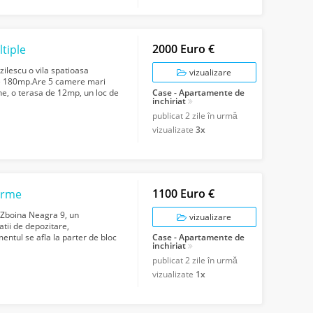
2000 Euro €
ltiple
zilescu o vila spatioasa
vizualizare
 de 180mp.Are 5 camere mari
ane, o terasa de 12mp, un loc de
Case - Apartamente de
inchiriat
publicat
2 zile în urmă
vizualizate
3x
1100 Euro €
firme
.Zboina Neagra 9, un
vizualizare
tii de depozitare,
entul se afla la parter de bloc
Case - Apartamente de
inchiriat
a d...
publicat
2 zile în urmă
vizualizate
1x