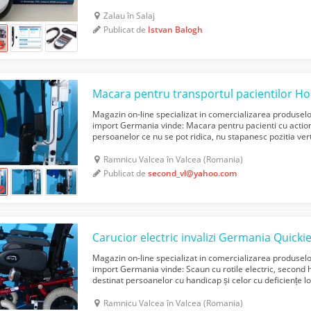
5.0.15) 2024 Specificații tehnice: Cititor de tahograf și car
Zalau în Salaj
Publicat de
Istvan Balogh
Macara pentru transportul pacientilor H
Magazin on-line specializat in comercializarea produse
import Germania vinde: Macara pentru pacienti cu action
persoanelor ce nu se pot ridica, nu stapanesc pozitia ver
singure. Raisa diferă de celelalte ascensoare de tip s...
Ramnicu Valcea în Valcea (Romania)
Publicat de
second_vl@yahoo.com
Carucior electric invalizi Germania Quicki
Magazin on-line specializat in comercializarea produse
import Germania vinde: Scaun cu rotile electric, second 
destinat persoanelor cu handicap și celor cu deficiențe lo
este proiectat pentru a oferi siguranță, sta...
Ramnicu Valcea în Valcea (Romania)