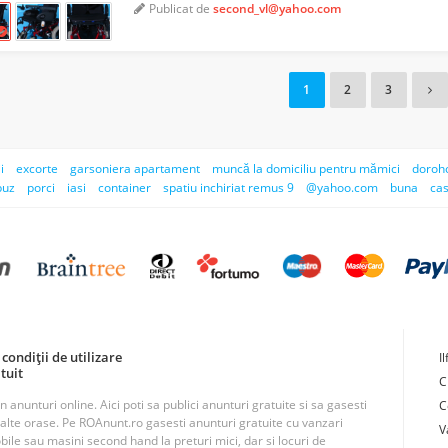
Publicat de
second_vl@yahoo.com
1
2
3
i
excorte
garsoniera apartament
muncă la domiciliu pentru mămici
doroh
buz
porci
iasi
container
spatiu inchiriat remus 9
@yahoo.com
buna
ca
condiții de utilizare
I
tuit
C
unturi online. Aici poti sa publici anunturi gratuite si sa gasesti
C
n alte orase. Pe ROAnunt.ro gasesti anunturi gratuite cu vanzari
V
obile sau masini second hand la preturi mici, dar si locuri de