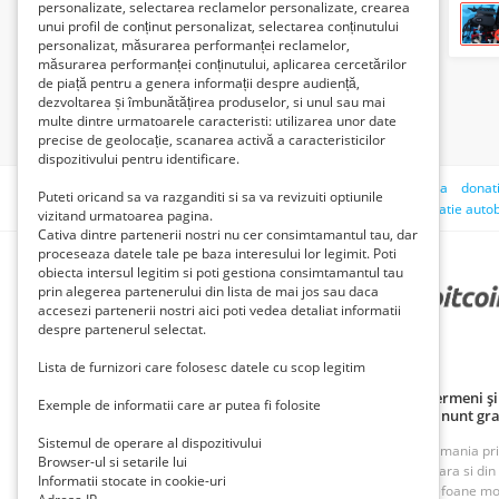
personalizate, selectarea reclamelor personalizate, crearea
unui profil de conținut personalizat, selectarea conținutului
personalizat, măsurarea performanței reclamelor,
măsurarea performanței conținutului, aplicarea cercetărilor
de piață pentru a genera informații despre audiență,
dezvoltarea și îmbunătățirea produselor, si unul sau mai
multe dintre urmatoarele caracteristi: utilizarea unor date
precise de geolocație, scanarea activă a caracteristicilor
dispozitivului pentru identificare.
Căutări recente:
fac sex
dacia logan
geanta
obregia
donati
Puteti oricand sa va razganditi si sa va revizuiti optiunile
teno");(select ** * ** from ** (select(sleep(5)))qdxs)#
statie auto
vizitand urmatoarea pagina.
Cativa dintre partenerii nostri nu cer consimtamantul tau, dar
proceseaza datele tale pe baza interesului lor legimit. Poti
obiecta intersul legitim si poti gestiona consimtamantul tau
prin alegerea partenerului din lista de mai jos sau daca
PARTENERII NOȘTRI
accesezi partenerii nostri aici poti vedea detaliat informatii
despre partenerul selectat.
Lista de furnizori care folosesc datele cu scop legitim
Politică de confidențialitate
Politica cookie
Termeni și 
Exemple de informatii care ar putea fi folosite
Principii de publicare anunț gratuit
Cum adaug anunt gra
Sistemul de operare al dispozitivului
ROAnunt este o platforma de vanzare si cumparare din Romania prin an
Browser-ul si setarile lui
oferte foarte bune din Bucuresti, Iasi, Cluj, Craiova, Timisoara si di
Informatii stocate in cookie-uri
imobiliare, inchirieri imobiliare, vanzari case, terenuri, telefoane m