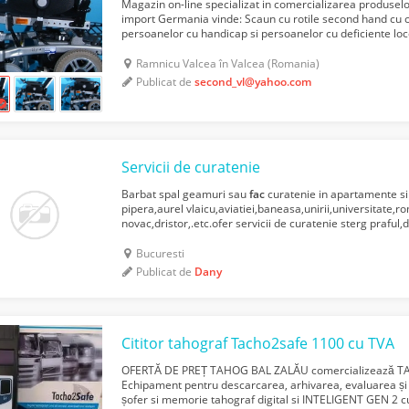
Magazin on-line specializat in comercializarea produse
import Germania vinde: Scaun cu rotile second hand cu 
persoanelor cu handicap si persoanelor cu deficiente loco
este conceput pentru a oferi siguranta si confort,...
Ramnicu Valcea în Valcea (Romania)
Publicat de
second_vl@yahoo.com
Servicii de curatenie
Barbat spal geamuri sau
fac
curatenie in apartamente si
pipera,aurel vlaicu,aviatiei,baneasa,unirii,universitate,
novac,dristor,.etc.ofer servicii de curatenie sterg praful
mopul,sau spalat geamuri.ajut persoane la treburile...
Bucuresti
Publicat de
Dany
Cititor tahograf Tacho2safe 1100 cu TVA
OFERTĂ DE PREȚ TAHOG BAL ZALĂU comercializează T
Echipament pentru descarcarea, arhivarea, evaluarea și 
șofer si memorie tahograf digital si INTELIGENT GEN 2 cu 