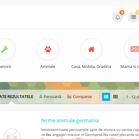
0
0
ervicii
Animale
Casa, Mobila, Gradina
Mama si c
ATE REZULTATELE
Persoană
Companie
1 - 12 
ferme animale germania
Instiintam toate persoanele apte de munca cu varsta cupr
se
fac
angajari masive in Germania.Nu ratati plecarile ur