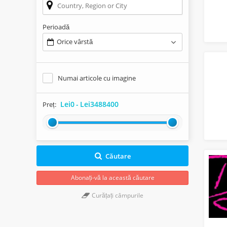
Perioadă
Orice vârstă
Numai articole cu imagine
Lei0
-
Lei3488400
Preț:
Căutare
Abonați-vă la această căutare
Curățați câmpurile