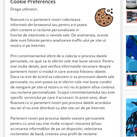
Cookie Preferences
Draga utilizator,
Roanunt.ro si partenerii nostri colecteaza
informatii din browserul tau pentru a-ti putea
oferi content si reclame personalizate in
functie de interesele si nevoile tale. De asemenea, aceste
date sunt folosite pentru analizarea traffic-ului pe site-ul
nostru si pe Internet.
Prin consimtamantul oferit de a colecta si procesa datele
personale, ne ajuti sa iti oferim cele mai bune servicii. Pentru
mai multe detalii, poti verifica informatiile necesare despre
partenerii nostri si modul in care acestia folosesc datele.
Daca nu esti de acord sa colectam si sa procesam datele tale
personale, nu vom putea sa iti oferim cele mai bune conditii
de navigare pe site-ul nostru si nici nu iti putem afisa continut
sau reclame personalizate. Scopul consimtamantului tau este
specific serviciului pe care il accesezi. In acest sens, doar
Roanunt.ro si partenerii nostri pot procesa datele acordului
tau iar el nu este distribuit cu alte site-uri de pe Internet.
Partenerii nostri pot procesa datele voastre persoanele
pentru cu unul sau mai multe scopuri: stocarea și/sau
accesarea informațiilor de pe un dispozitiv, selectarea
reclamelor de bază, crearea unui profil de reclame