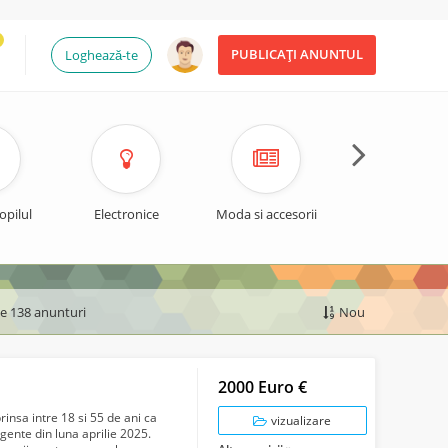
PUBLICAȚI ANUNTUL
Loghează-te
opilul
Electronice
Moda si accesorii
Timp liber si spo
de 138 anunturi
Nou
2000 Euro €
insa intre 18 si 55 de ani ca
vizualizare
gente din luna aprilie 2025.