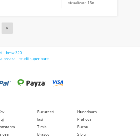
vizualizate
13x
oi
bmw 320
sa breaza
studii superioare
lfov
Bucuresti
Hunedoara
luj
Iasi
Prahova
onstanta
Timis
Buzau
alcea
Brasov
Sibiu