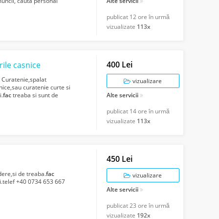
muncii, cauta personal
Alte servicii
publicat
12 ore în urmă
vizualizate
113x
400 Lei
rile casnice
c
Curatenie,spalat
vizualizare
nice,sau curatenie curte si
i.
fac
treaba si sunt de
Alte servicii
36...
publicat
14 ore în urmă
vizualizate
113x
450 Lei
ere,si de treaba.
fac
vizualizare
i.telef +40 0734 653 667
Alte servicii
publicat
23 ore în urmă
vizualizate
192x