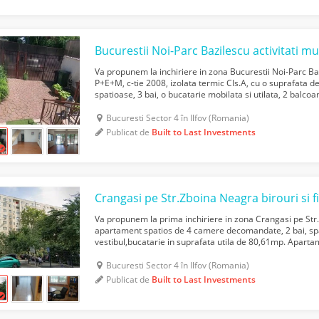
Bucurestii Noi-Parc Bazilescu activitati mu
Va propunem la inchiriere in zona Bucurestii Noi-Parc Ba
P+E+M, c-tie 2008, izolata termic Cls.A, cu o suprafata
spatioase, 3 bai, o bucatarie mobilata si utilata, 2 balco
parcare, curte proprie de 120mp. Configuratie...
Bucuresti Sector 4 în Ilfov (Romania)
Publicat de
Built to Last Investments
Crangasi pe Str.Zboina Neagra birouri si 
Va propunem la prima inchiriere in zona Crangasi pe Str
apartament spatios de 4 camere decomandate, 2 bai, spa
vestibul,bucatarie in suprafata utila de 80,61mp. Apartam
P+8 nivele, la 100m de Calea Giulesti unde se afla si stati
Bucuresti Sector 4 în Ilfov (Romania)
Publicat de
Built to Last Investments