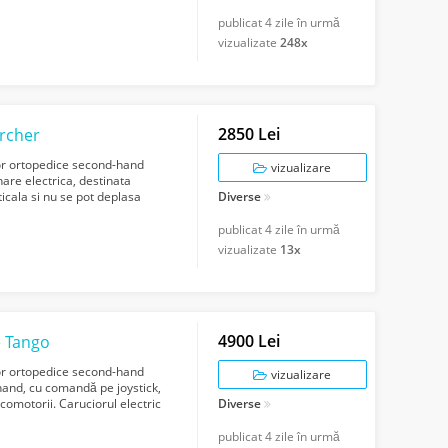
d...
publicat
4 zile în urmă
vizualizate
248x
2850 Lei
orcher
lor ortopedice second-hand
vizualizare
are electrica, destinata
ticala si nu se pot deplasa
Diverse
publicat
4 zile în urmă
vizualizate
13x
4900 Lei
e Tango
lor ortopedice second-hand
vizualizare
hand, cu comandă pe joystick,
comotorii. Caruciorul electric
Diverse
publicat
4 zile în urmă