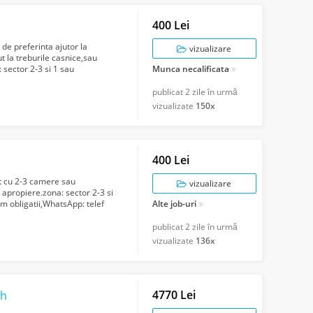
400 Lei
de preferinta ajutor la
vizualizare
t la treburile casnice,sau
 sector 2-3 si 1 sau
Munca necalificata
...
publicat
2 zile în urmă
vizualizate
150x
400 Lei
t cu 2-3 camere sau
vizualizare
 apropiere.zona: sector 2-3 si
m obligatii,WhatsApp: telef
Alte job-uri
publicat
2 zile în urmă
vizualizate
136x
4770 Lei
/h