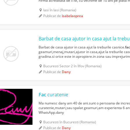
Firma acreditata de ITM, cu vechime de 10 ani pe piata 
necalificat in domeniul zootehnic la ferme de iepu...
Iasi în Iasi (Romania)
Publicat de
isabelaoprea
Barbat de casa ajutor in casa ajut la trebu
Barbat de casa ajutor in casa ajut la treburile casnice.
fa
geamuri,menaj,mutari,ajutor in casa,ajut la treburile cas
gradina.si orice este in apropiere.in zona sau imprejurim
incredere eu nu am obligatii,WhatsApp: telef +40 073465
Bucuresti Sector 2 în Ilfov (Romania)
Publicat de
Dany
Fac
curatenie
Ma numesc dany am 40 de ani.sunt o persoana de incred
curatenie,mutari,sau spalat geamuri,am experienta 6 an
WhatsApp.dany
Bucuresti în Bucuresti (Romania)
Publicat de
Dany