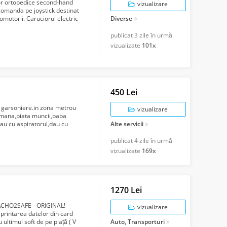
lor ortopedice second-hand
vizualizare
comanda pe joystick destinat
motorii. Caruciorul electric
Diverse
publicat
3 zile în urmă
vizualizate
101x
450 Lei
 garsoniere.in zona metrou
vizualizare
romana,piata muncii,baba
,dau cu aspiratorul,dau cu
Alte servicii
publicat
4 zile în urmă
vizualizate
169x
1270 Lei
ACHO2SAFE - ORIGINAL!
vizualizare
printarea datelor din card
ultimul soft de pe piață ( V
Auto, Transporturi