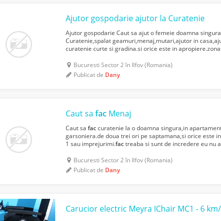
Ajutor gospodarie ajutor la Curatenie
Ajutor gospodarie Caut sa ajut o femeie doamna singura 
Curatenie,spalat geamuri,menaj,mutari,ajutor in casa,aju
curatenie curte si gradina.si orice este in apropiere.zona:
imprejurimi.
fac
treaba si sunt de incredere.42 de ani eu n
Bucuresti Sector 2 în Ilfov (Romania)
Publicat de
Dany
Caut sa
fac
Menaj
Caut sa
fac
curatenie la o doamna singura,in apartamen
garsoniera.de doua trei ori pe saptamana,si orice este in
1 sau imprejurimi.
fac
treaba si sunt de incredere eu nu a
+40 0734653667.dany .
Bucuresti Sector 2 în Ilfov (Romania)
Publicat de
Dany
Carucior electric Meyra IChair MC1 - 6 km