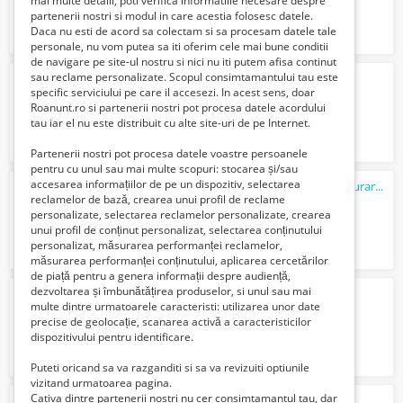
mai multe detalii, poti verifica informatiile necesare despre
partenerii nostri si modul in care acestia folosesc datele.
Daca nu esti de acord sa colectam si sa procesam datele tale
personale, nu vom putea sa iti oferim cele mai bune conditii
de navigare pe site-ul nostru si nici nu iti putem afisa continut
sau reclame personalizate. Scopul consimtamantului tau este
Angajam SOFER Constanta Nord
specific serviciului pe care il accesezi. In acest sens, doar
1265 Lei
Roanunt.ro si partenerii nostri pot procesa datele acordului
tau iar el nu este distribuit cu alte site-uri de pe Internet.
Partenerii nostri pot procesa datele voastre persoanele
pentru cu unul sau mai multe scopuri: stocarea și/sau
accesarea informațiilor de pe un dispozitiv, selectarea
Toyota Avensis stare excelenta ITP si asigurare facute in martie 2026
reclamelor de bază, crearea unui profil de reclame
2350 Euro €
personalizate, selectarea reclamelor personalizate, crearea
unui profil de conținut personalizat, selectarea conținutului
personalizat, măsurarea performanței reclamelor,
măsurarea performanței conținutului, aplicarea cercetărilor
de piață pentru a genera informații despre audiență,
dezvoltarea și îmbunătățirea produselor, si unul sau mai
fabrica piese
auto
multe dintre urmatoarele caracteristi: utilizarea unor date
1600 Euro €
precise de geolocație, scanarea activă a caracteristicilor
dispozitivului pentru identificare.
Puteti oricand sa va razganditi si sa va revizuiti optiunile
vizitand urmatoarea pagina.
Cativa dintre partenerii nostri nu cer consimtamantul tau, dar
Inchirieri microbuze cu sofer