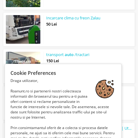
Incarcare clima cu freon Zalau
50 Lei
transport
auto
/tractari
150 Lei
Cookie Preferences
Draga utilizator,
Roanunt.ro si partenerii nostri colecteaza
Incarcare clima Zalau-freon ecologic
informatii din browserul tau pentru a-ti putea
50 Lei
oferi content si reclame personalizate in
functie de interesele si nevoile tale. De asemenea, aceste
date sunt folosite pentru analizarea traffic-ului pe site-ul
nostru si pe Internet.
Prin consimtamantul oferit de a colecta si procesa datele
Apartament 2 camere | Balcon | Mobilat | Utilat | Parcare | Rahova
personale, ne ajuti sa iti oferim cele mai bune servicii. Pentru
84900 Euro €