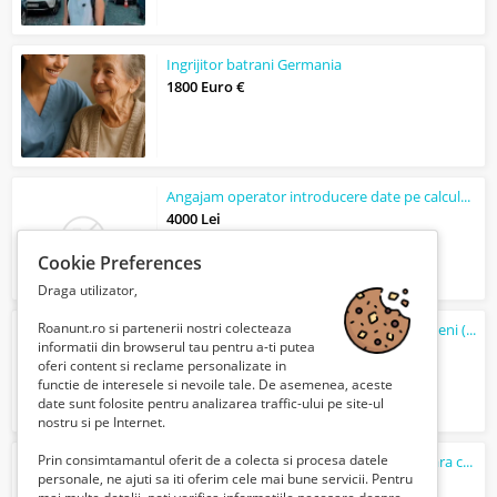
Ingrijitor batrani Germania
1800 Euro €
Angajam operator introducere date pe calculator de la domiciliu
4000 Lei
Cookie Preferences
Draga utilizator,
Roanunt.ro si partenerii nostri colecteaza
Angajare electricieni, automatisti, roboticieni (Pitesti, Mioveni)
informatii din browserul tau pentru a-ti putea
Verifica cu vanzatorul
oferi content si reclame personalizate in
functie de interesele si nevoile tale. De asemenea, aceste
date sunt folosite pentru analizarea traffic-ului pe site-ul
nostru si pe Internet.
Prin consimtamantul oferit de a colecta si procesa datele
Buldoexcavatorist - CALIFICARE rapida (fara curs)
personale, ne ajuti sa iti oferim cele mai bune servicii. Pentru
900 Lei