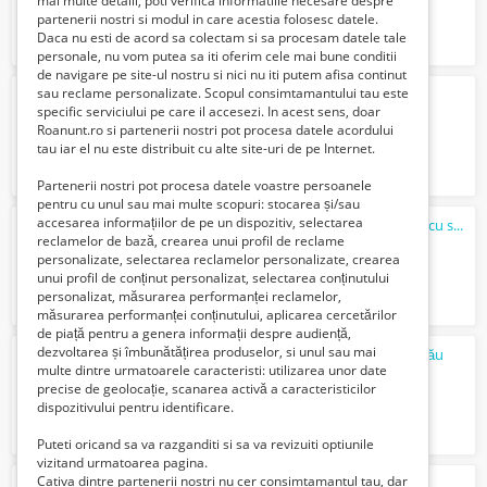
mai multe detalii, poti verifica informatiile necesare despre
partenerii nostri si modul in care acestia folosesc datele.
Daca nu esti de acord sa colectam si sa procesam datele tale
personale, nu vom putea sa iti oferim cele mai bune conditii
de navigare pe site-ul nostru si nici nu iti putem afisa continut
sau reclame personalizate. Scopul consimtamantului tau este
Angajam sofer pe camion
specific serviciului pe care il accesezi. In acest sens, doar
Verifica cu vanzatorul
Roanunt.ro si partenerii nostri pot procesa datele acordului
tau iar el nu este distribuit cu alte site-uri de pe Internet.
Partenerii nostri pot procesa datele voastre persoanele
pentru cu unul sau mai multe scopuri: stocarea și/sau
accesarea informațiilor de pe un dispozitiv, selectarea
Partener Tazz by EMAG, angajează curieri cu sau fără experiență
reclamelor de bază, crearea unui profil de reclame
6500 Lei
personalizate, selectarea reclamelor personalizate, crearea
unui profil de conținut personalizat, selectarea conținutului
personalizat, măsurarea performanței reclamelor,
măsurarea performanței conținutului, aplicarea cercetărilor
de piață pentru a genera informații despre audiență,
dezvoltarea și îmbunătățirea produselor, si unul sau mai
Angajăm lucrător comercial - Win Herăstrău
multe dintre urmatoarele caracteristi: utilizarea unor date
Verifica cu vanzatorul
precise de geolocație, scanarea activă a caracteristicilor
dispozitivului pentru identificare.
Puteti oricand sa va razganditi si sa va revizuiti optiunile
vizitand urmatoarea pagina.
Cativa dintre partenerii nostri nu cer consimtamantul tau, dar
JOB
IN GORJ