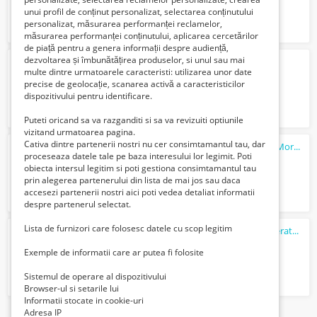
unui profil de conținut personalizat, selectarea conținutului
personalizat, măsurarea performanței reclamelor,
măsurarea performanței conținutului, aplicarea cercetărilor
de piață pentru a genera informații despre audiență,
dezvoltarea și îmbunătățirea produselor, si unul sau mai
Angajam controlori de calitate in Sibiu
multe dintre urmatoarele caracteristi: utilizarea unor date
3750 Lei
precise de geolocație, scanarea activă a caracteristicilor
dispozitivului pentru identificare.
Puteti oricand sa va razganditi si sa va revizuiti optiunile
vizitand urmatoarea pagina.
Cativa dintre partenerii nostri nu cer consimtamantul tau, dar
Job pt tineri dornici sa invete meseria de Morar/si ajutor de Morar .
proceseaza datele tale pe baza interesului lor legimit. Poti
3000 Lei
obiecta intersul legitim si poti gestiona consimtamantul tau
prin alegerea partenerului din lista de mai jos sau daca
accesezi partenerii nostri aici poti vedea detaliat informatii
despre partenerul selectat.
Lista de furnizori care folosesc datele cu scop legitim
Firma localizata in București angajam operator producție imprimanta digitala cu ...
Verifica cu vanzatorul
Exemple de informatii care ar putea fi folosite
Sistemul de operare al dispozitivului
Browser-ul si setarile lui
Informatii stocate in cookie-uri
Adresa IP