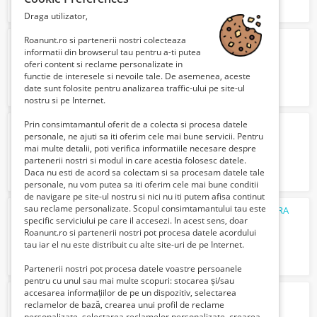
Draga utilizator,
Roanunt.ro si partenerii nostri colecteaza
Lucrator productie publicitara
informatii din browserul tau pentru a-ti putea
3000 Lei
oferi content si reclame personalizate in
functie de interesele si nevoile tale. De asemenea, aceste
date sunt folosite pentru analizarea traffic-ului pe site-ul
nostru si pe Internet.
Prin consimtamantul oferit de a colecta si procesa datele
Fabrica confectii zona costin georgian
personale, ne ajuti sa iti oferim cele mai bune servicii. Pentru
Verifica cu vanzatorul
mai multe detalii, poti verifica informatiile necesare despre
partenerii nostri si modul in care acestia folosesc datele.
Daca nu esti de acord sa colectam si sa procesam datele tale
personale, nu vom putea sa iti oferim cele mai bune conditii
de navigare pe site-ul nostru si nici nu iti putem afisa continut
sau reclame personalizate. Scopul consimtamantului tau este
MECANIC UTILAJE INDUSTRIA ALIMENTARA
specific serviciului pe care il accesezi. In acest sens, doar
Verifica cu vanzatorul
Roanunt.ro si partenerii nostri pot procesa datele acordului
tau iar el nu este distribuit cu alte site-uri de pe Internet.
Partenerii nostri pot procesa datele voastre persoanele
pentru cu unul sau mai multe scopuri: stocarea și/sau
accesarea informațiilor de pe un dispozitiv, selectarea
Asamblari pixuri de la domiciliu
reclamelor de bază, crearea unui profil de reclame
3000 Lei
personalizate, selectarea reclamelor personalizate, crearea