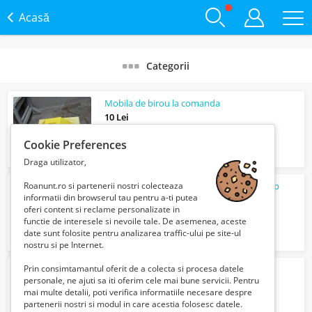
Acasă
Categorii
Mobila de birou la comanda
10 Lei
Cookie Preferences
Draga utilizator,
Roanunt.ro si partenerii nostri colecteaza
Reparatii centrale Bucuresti-Ilfov non-stop
informatii din browserul tau pentru a-ti putea
Verifica cu vanzatorul
oferi content si reclame personalizate in
functie de interesele si nevoile tale. De asemenea, aceste
date sunt folosite pentru analizarea traffic-ului pe site-ul
nostru si pe Internet.
Prin consimtamantul oferit de a colecta si procesa datele
Teren
Magurele
personale, ne ajuti sa iti oferim cele mai bune servicii. Pentru
153000 Euro €
mai multe detalii, poti verifica informatiile necesare despre
partenerii nostri si modul in care acestia folosesc datele.