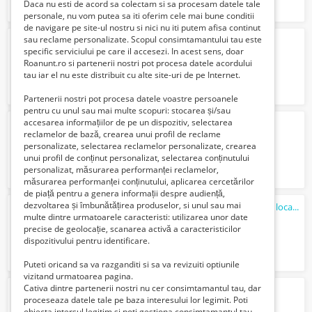
Daca nu esti de acord sa colectam si sa procesam datele tale
personale, nu vom putea sa iti oferim cele mai bune conditii
de navigare pe site-ul nostru si nici nu iti putem afisa continut
sau reclame personalizate. Scopul consimtamantului tau este
Mobila birou la comanda
specific serviciului pe care il accesezi. In acest sens, doar
10 Lei
Roanunt.ro si partenerii nostri pot procesa datele acordului
tau iar el nu este distribuit cu alte site-uri de pe Internet.
Partenerii nostri pot procesa datele voastre persoanele
pentru cu unul sau mai multe scopuri: stocarea și/sau
accesarea informațiilor de pe un dispozitiv, selectarea
Proprietar Închiriez garsonieră Berceni
reclamelor de bază, crearea unui profil de reclame
1000 Lei
personalizate, selectarea reclamelor personalizate, crearea
unui profil de conținut personalizat, selectarea conținutului
personalizat, măsurarea performanței reclamelor,
măsurarea performanței conținutului, aplicarea cercetărilor
de piață pentru a genera informații despre audiență,
dezvoltarea și îmbunătățirea produselor, si unul sau mai
Reparatii de electrocasnice in Bucuresti si localitatile limitrofe
multe dintre urmatoarele caracteristi: utilizarea unor date
1 Lei
precise de geolocație, scanarea activă a caracteristicilor
dispozitivului pentru identificare.
Puteti oricand sa va razganditi si sa va revizuiti optiunile
vizitand urmatoarea pagina.
Cativa dintre partenerii nostri nu cer consimtamantul tau, dar
Executam lucrari de orice tip
proceseaza datele tale pe baza interesului lor legimit. Poti
Verifica cu vanzatorul
obiecta intersul legitim si poti gestiona consimtamantul tau