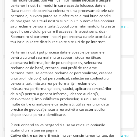
mai multe detalii, poti verifica informatiile necesare despre
partenerii nostri si modul in care acestia folosesc datele.
Daca nu esti de acord sa colectam si sa procesam datele tale
personale, nu vom putea sa iti oferim cele mai bune conditii
de navigare pe site-ul nostru si nici nu iti putem afisa continut
sau reclame personalizate. Scopul consimtamantului tau este
Barbat 42 ani caut de
munca
ocazional la o doamna singura
specific serviciului pe care il accesezi. In acest sens, doar
400 Lei
Roanunt.ro si partenerii nostri pot procesa datele acordului
tau iar el nu este distribuit cu alte site-uri de pe Internet.
Partenerii nostri pot procesa datele voastre persoanele
pentru cu unul sau mai multe scopuri: stocarea și/sau
accesarea informațiilor de pe un dispozitiv, selectarea
Personal pentru ferma de curcani.
reclamelor de bază, crearea unui profil de reclame
30 £
personalizate, selectarea reclamelor personalizate, crearea
unui profil de conținut personalizat, selectarea conținutului
personalizat, măsurarea performanței reclamelor,
măsurarea performanței conținutului, aplicarea cercetărilor
de piață pentru a genera informații despre audiență,
dezvoltarea și îmbunătățirea produselor, si unul sau mai
la depozite germania
multe dintre urmatoarele caracteristi: utilizarea unor date
Verifica cu vanzatorul
precise de geolocație, scanarea activă a caracteristicilor
dispozitivului pentru identificare.
Puteti oricand sa va razganditi si sa va revizuiti optiunile
vizitand urmatoarea pagina.
Cativa dintre partenerii nostri nu cer consimtamantul tau, dar
personal germania cu varsta cuprinsa intre 18-58