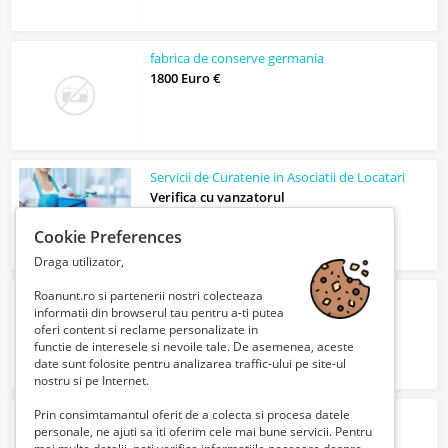
fabrica de conserve germania
1800 Euro €
Servicii de Curatenie in Asociatii de Locatari
Verifica cu vanzatorul
Cookie Preferences
Draga utilizator,
Roanunt.ro si partenerii nostri colecteaza
fabrica de iaurturi germania
informatii din browserul tau pentru a-ti putea
1800 Euro €
oferi content si reclame personalizate in
functie de interesele si nevoile tale. De asemenea, aceste
date sunt folosite pentru analizarea traffic-ului pe site-ul
nostru si pe Internet.
Prin consimtamantul oferit de a colecta si procesa datele
Centralinista / Dispecer In Limba Italiana
personale, ne ajuti sa iti oferim cele mai bune servicii. Pentru
3500 Lei