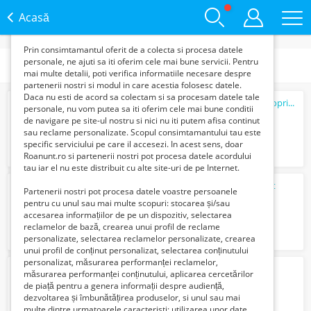
functie de interesele si nevoile tale. De asemenea, aceste
date sunt folosite pentru analizarea traffic-ului pe site-ul
Acasă
nostru si pe Internet.
Prin consimtamantul oferit de a colecta si procesa datele
personale, ne ajuti sa iti oferim cele mai bune servicii. Pentru
Categorii
mai multe detalii, poti verifica informatiile necesare despre
partenerii nostri si modul in care acestia folosesc datele.
Daca nu esti de acord sa colectam si sa procesam datele tale
GM1731Casă de vânzare în Ogrezeni – Proprietate premium, mobilată
personale, nu vom putea sa iti oferim cele mai bune conditii
280000 Euro €
de navigare pe site-ul nostru si nici nu iti putem afisa continut
sau reclame personalizate. Scopul consimtamantului tau este
specific serviciului pe care il accesezi. In acest sens, doar
Roanunt.ro si partenerii nostri pot procesa datele acordului
tau iar el nu este distribuit cu alte site-uri de pe Internet.
Reparatii centrale termice-aer conditionat
Partenerii nostri pot procesa datele voastre persoanele
Gratuit
pentru cu unul sau mai multe scopuri: stocarea și/sau
accesarea informațiilor de pe un dispozitiv, selectarea
reclamelor de bază, crearea unui profil de reclame
personalizate, selectarea reclamelor personalizate, crearea
unui profil de conținut personalizat, selectarea conținutului
personalizat, măsurarea performanței reclamelor,
PELETI DE VANZARE
măsurarea performanței conținutului, aplicarea cercetărilor
28 Lei
de piață pentru a genera informații despre audiență,
dezvoltarea și îmbunătățirea produselor, si unul sau mai
multe dintre urmatoarele caracteristi: utilizarea unor date