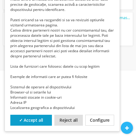
precise de geolocație, scanarea activă a caracteristicilor
dispozitivului pentru identificare.
Masina profesionala de lipit saci peleti cu masa si actionare la pedala
Puteti oricand sa va razganditi si sa va revizuiti optiunile
650 Lei
vizitand urmatoarea pagina.
Cativa dintre partenerii nostri nu cer consimtamantul tau, dar
proceseaza datele tale pe baza interesului lor legimit. Poti
obiecta intersul legitim si poti gestiona consimtamantul tau
prin alegerea partenerului din lista de mai jos sau daca
accesezi partenerii nostri aici poti vedea detaliat informatii
despre partenerul selectat.
1
Lista de furnizori care folosesc datele cu scop legitim
Exemple de informatii care ar putea fi folosite
Sistemul de operare al dispozitivului
Browser-ul si setarile lui
Informatii stocate in cookie-uri
Adresa IP
Localizarea geografica a dispozitivului
✓ Accept all
Reject all
Configure