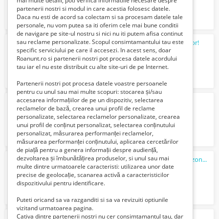
mai multe detalii, poti verifica informatiile necesare despre
partenerii nostri si modul in care acestia folosesc datele.
Daca nu esti de acord sa colectam si sa procesam datele tale
personale, nu vom putea sa iti oferim cele mai bune conditii
de navigare pe site-ul nostru si nici nu iti putem afisa continut
sau reclame personalizate. Scopul consimtamantului tau este
Executam lucrări,în domeniul construcțiilor!
specific serviciului pe care il accesezi. In acest sens, doar
Gratuit
Roanunt.ro si partenerii nostri pot procesa datele acordului
tau iar el nu este distribuit cu alte site-uri de pe Internet.
Partenerii nostri pot procesa datele voastre persoanele
pentru cu unul sau mai multe scopuri: stocarea și/sau
accesarea informațiilor de pe un dispozitiv, selectarea
Angajam Sef Obiectiv/Ag. Sec. SIBIU
reclamelor de bază, crearea unui profil de reclame
Verifica cu vanzatorul
personalizate, selectarea reclamelor personalizate, crearea
unui profil de conținut personalizat, selectarea conținutului
personalizat, măsurarea performanței reclamelor,
măsurarea performanței conținutului, aplicarea cercetărilor
de piață pentru a genera informații despre audiență,
dezvoltarea și îmbunătățirea produselor, si unul sau mai
Familie
serioasa
cautam doamna menaj zona centrala Bucuresti
multe dintre urmatoarele caracteristi: utilizarea unor date
Verifica cu vanzatorul
precise de geolocație, scanarea activă a caracteristicilor
dispozitivului pentru identificare.
Puteti oricand sa va razganditi si sa va revizuiti optiunile
vizitand urmatoarea pagina.
Cativa dintre partenerii nostri nu cer consimtamantul tau, dar
timp liber