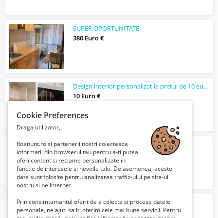
SUPER OPORTUNITATE
380 Euro €
Design interior personalizat la pretul de 10 euro/ mp
10 Euro €
Cookie Preferences
Draga utilizator,
Roanunt.ro si partenerii nostri colecteaza
Caut un loc de muncă
informatii din browserul tau pentru a-ti putea
810394 Lei
oferi content si reclame personalizate in
functie de interesele si nevoile tale. De asemenea, aceste
date sunt folosite pentru analizarea traffic-ului pe site-ul
nostru si pe Internet.
Prin consimtamantul oferit de a colecta si procesa datele
Operator produse magazin online
personale, ne ajuti sa iti oferim cele mai bune servicii. Pentru
8000 Lei