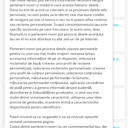
mai multe detalii, poti verifica informatiile necesare despre
partenerii nostri si modul in care acestia folosesc datele.
Daca nu esti de acord sa colectam si sa procesam datele tale
personale, nu vom putea sa iti oferim cele mai bune conditii
de navigare pe site-ul nostru si nici nu iti putem afisa continut
sau reclame personalizate. Scopul consimtamantului tau este
Reconditionare
Injectoare
Pompe Duze - Vw, Audi, Skoda, Seat, Passat, Golf
specific serviciului pe care il accesezi. In acest sens, doar
375 Lei
Roanunt.ro si partenerii nostri pot procesa datele acordului
tau iar el nu este distribuit cu alte site-uri de pe Internet.
Partenerii nostri pot procesa datele voastre persoanele
pentru cu unul sau mai multe scopuri: stocarea și/sau
accesarea informațiilor de pe un dispozitiv, selectarea
Reparam
injectoare
BKE, BRB 116CP - Audi A4 1.9 TDI
reclamelor de bază, crearea unui profil de reclame
450 Lei
personalizate, selectarea reclamelor personalizate, crearea
unui profil de conținut personalizat, selectarea conținutului
personalizat, măsurarea performanței reclamelor,
măsurarea performanței conținutului, aplicarea cercetărilor
de piață pentru a genera informații despre audiență,
dezvoltarea și îmbunătățirea produselor, si unul sau mai
Injector /
Injectoare
BLS
multe dintre urmatoarele caracteristi: utilizarea unor date
375 Lei
precise de geolocație, scanarea activă a caracteristicilor
dispozitivului pentru identificare.
Puteti oricand sa va razganditi si sa va revizuiti optiunile
vizitand urmatoarea pagina.
Cativa dintre partenerii nostri nu cer consimtamantul tau, dar
Reparatii
laptop Bucuresti la domiciliu - Service PC - Instalare Windows 11