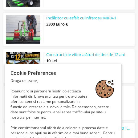
Încălzitor cu asfalt cu infraroșu MIRA-1
3300 Euro €
Constructi de viitor alături de tine de 12 ani
10 Lei
Cookie Preferences
Draga utilizator,
Roanunt.ro si partenerii nostri colecteaza
Instalator sanitar Bucuresti
informatii din browserul tau pentru a-ti putea
6 Lei
oferi content si reclame personalizate in
functie de interesele si nevoile tale. De asemenea, aceste
date sunt folosite pentru analizarea traffic-ului pe site-ul
nostru si pe Internet.
Prin consimtamantul oferit de a colecta si procesa datele
Reconditionare
Injectoare
Vw Phaeton 5.0 TDI Pompa Duza, cod 07Z130073H
personale, ne ajuti sa iti oferim cele mai bune servicii. Pentru
450 Lei