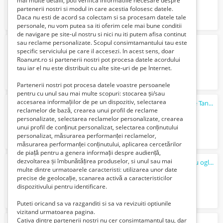
mai multe detalii, poti verifica informatiile necesare despre
partenerii nostri si modul in care acestia folosesc datele.
Daca nu esti de acord sa colectam si sa procesam datele tale
personale, nu vom putea sa iti oferim cele mai bune conditii
de navigare pe site-ul nostru si nici nu iti putem afisa continut
sau reclame personalizate. Scopul consimtamantului tau este
Scaune cu rotile invalizi - Drive
specific serviciului pe care il accesezi. In acest sens, doar
540 Lei
Roanunt.ro si partenerii nostri pot procesa datele acordului
tau iar el nu este distribuit cu alte site-uri de pe Internet.
Partenerii nostri pot procesa datele voastre persoanele
pentru cu unul sau mai multe scopuri: stocarea și/sau
accesarea informațiilor de pe un dispozitiv, selectarea
Carucior electric invalizi Germania Quickie Tango
reclamelor de bază, crearea unui profil de reclame
4900 Lei
personalizate, selectarea reclamelor personalizate, crearea
unui profil de conținut personalizat, selectarea conținutului
personalizat, măsurarea performanței reclamelor,
măsurarea performanței conținutului, aplicarea cercetărilor
de piață pentru a genera informații despre audiență,
dezvoltarea și îmbunătățirea produselor, si unul sau mai
Vând masă de machiaj, din lemn masiv, cu oglindă
multe dintre urmatoarele caracteristi: utilizarea unor date
1500 Lei
precise de geolocație, scanarea activă a caracteristicilor
dispozitivului pentru identificare.
Puteti oricand sa va razganditi si sa va revizuiti optiunile
vizitand urmatoarea pagina.
Cativa dintre partenerii nostri nu cer consimtamantul tau, dar
Scuter electric Invacare Comet - 15 km/h