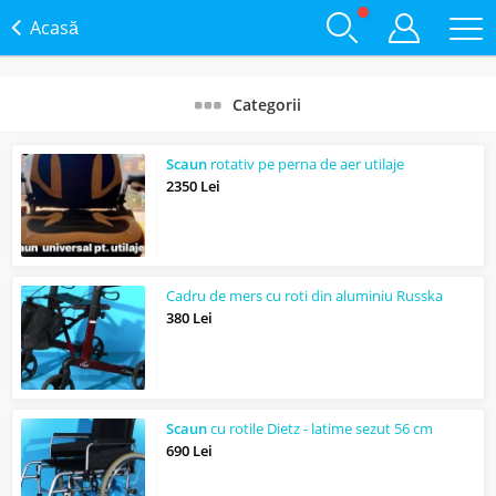
Acasă
Categorii
Scaun
rotativ pe perna de aer utilaje
2350 Lei
Cadru de mers cu roti din aluminiu Russka
380 Lei
Scaun
cu rotile Dietz - latime sezut 56 cm
690 Lei