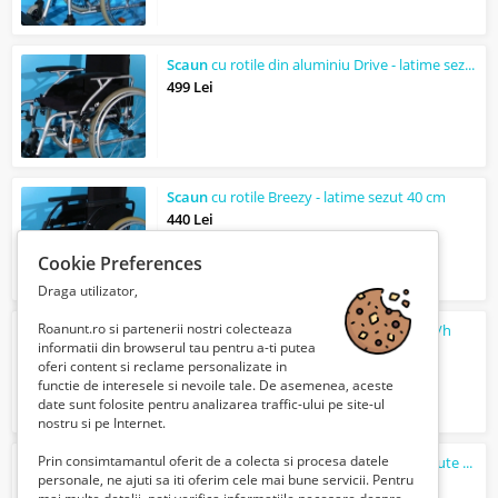
Scaun
cu rotile din aluminiu Drive - latime sezut 51 cm
499 Lei
Scaun
cu rotile Breezy - latime sezut 40 cm
440 Lei
Cookie Preferences
Draga utilizator,
Roanunt.ro si partenerii nostri colecteaza
Carucior electric Meyra IChair MC1 - 6 km/h
informatii din browserul tau pentru a-ti putea
4770 Lei
oferi content si reclame personalizate in
functie de interesele si nevoile tale. De asemenea, aceste
date sunt folosite pentru analizarea traffic-ului pe site-ul
nostru si pe Internet.
Prin consimtamantul oferit de a colecta si procesa datele
Sistem de pozitionare a capului cu 3 pernute Biomechanix
personale, ne ajuti sa iti oferim cele mai bune servicii. Pentru
440 Lei