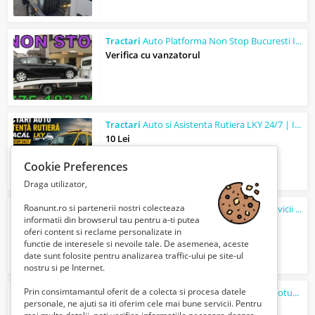
Tractari
Auto Platforma Non Stop Bucuresti Ilfov preturi rezonabile
Verifica cu vanzatorul
Tractari
Auto si Asistenta Rutiera LKY 24/7 | Interventii Rapide Caracal, Olt
10 Lei
Cookie Preferences
Draga utilizator,
Roanunt.ro si partenerii nostri colecteaza
Tractări auto și transport specializat – Servicii disponibile NON-STOP
informatii din browserul tau pentru a-ti putea
Verifica cu vanzatorul
oferi content si reclame personalizate in
functie de interesele si nevoile tale. De asemenea, aceste
date sunt folosite pentru analizarea traffic-ului pe site-ul
nostru si pe Internet.
Prin consimtamantul oferit de a colecta si procesa datele
Platforma auto
tractari
auto sector 1 autoturisme avariate/defecte RAR AUTOSTRAD...
personale, ne ajuti sa iti oferim cele mai bune servicii. Pentru
89 Lei