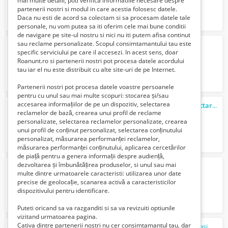
mai multe detalii, poti verifica informatiile necesare despre
partenerii nostri si modul in care acestia folosesc datele.
Daca nu esti de acord sa colectam si sa procesam datele tale
personale, nu vom putea sa iti oferim cele mai bune conditii
de navigare pe site-ul nostru si nici nu iti putem afisa continut
sau reclame personalizate. Scopul consimtamantului tau este
Tractari
auto Bucuresti oltenita ieftin /
specific serviciului pe care il accesezi. In acest sens, doar
59 Lei
Roanunt.ro si partenerii nostri pot procesa datele acordului
tau iar el nu este distribuit cu alte site-uri de pe Internet.
Partenerii nostri pot procesa datele voastre persoanele
pentru cu unul sau mai multe scopuri: stocarea și/sau
accesarea informațiilor de pe un dispozitiv, selectarea
Platforma auto Bucuresti de la 100 lei
tractari
auto
reclamelor de bază, crearea unui profil de reclame
89 Lei
personalizate, selectarea reclamelor personalizate, crearea
unui profil de conținut personalizat, selectarea conținutului
personalizat, măsurarea performanței reclamelor,
măsurarea performanței conținutului, aplicarea cercetărilor
de piață pentru a genera informații despre audiență,
dezvoltarea și îmbunătățirea produselor, si unul sau mai
Tractari
auto Bucuresti A3 Ploiesti dn1 //
multe dintre urmatoarele caracteristi: utilizarea unor date
79 Lei
precise de geolocație, scanarea activă a caracteristicilor
dispozitivului pentru identificare.
Puteti oricand sa va razganditi si sa va revizuiti optiunile
vizitand urmatoarea pagina.
Cativa dintre partenerii nostri nu cer consimtamantul tau, dar
platforma transport auto Bucuresti Calarasi