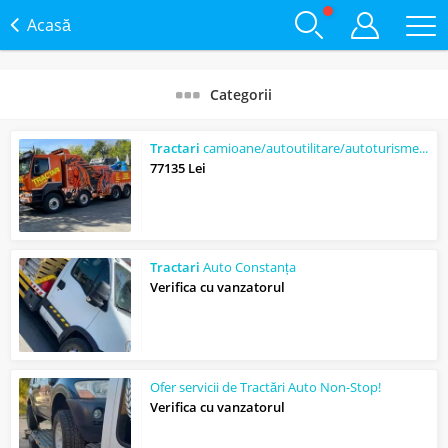
Acasă
Categorii
Tractari
camioane/autoutilitare/autoturisme NON STOP
77135 Lei
Tractari
Auto Constanța
Verifica cu vanzatorul
Ofer servicii de Tractări Auto Non-Stop!
Verifica cu vanzatorul