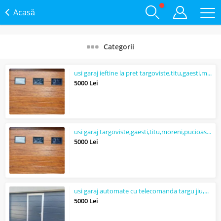
Acasă
Categorii
usi garaj ieftine la pret targoviste,titu,gaesti,moreni,pucioasa,fieni,racari
5000 Lei
usi garaj targoviste,gaesti,titu,moreni,pucioasa,fieni,racari,dambovita
5000 Lei
usi garaj automate cu telecomanda targu jiu,motru,rovinari,turceni,carbunesti
5000 Lei