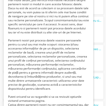
mai multe detalii, poti verifica informatiile necesare despre
partenerii nostri si modul in care acestia folosesc datele.
Daca nu esti de acord sa colectam si sa procesam datele tale
personale, nu vom putea sa iti oferim cele mai bune conditii
de navigare pe site-ul nostru si nici nu iti putem afisa continut
sau reclame personalizate. Scopul consimtamantului tau este
Ceas de perete cu afisaj digital, termometru si calendar
specific serviciului pe care il accesezi. In acest sens, doar
150 Lei
Roanunt.ro si partenerii nostri pot procesa datele acordului
tau iar el nu este distribuit cu alte site-uri de pe Internet.
Partenerii nostri pot procesa datele voastre persoanele
pentru cu unul sau mai multe scopuri: stocarea și/sau
accesarea informațiilor de pe un dispozitiv, selectarea
Reparatii laptop Bucuresti Instalare windows 11 la domiciliul clientului Service...
reclamelor de bază, crearea unui profil de reclame
100 Lei
personalizate, selectarea reclamelor personalizate, crearea
unui profil de conținut personalizat, selectarea conținutului
personalizat, măsurarea performanței reclamelor,
măsurarea performanței conținutului, aplicarea cercetărilor
de piață pentru a genera informații despre audiență,
dezvoltarea și îmbunătățirea produselor, si unul sau mai
Instalare Windows 11 la domiciliu Service Laptop Bucuresti Reparatii calculatoar...
multe dintre urmatoarele caracteristi: utilizarea unor date
100 Lei
precise de geolocație, scanarea activă a caracteristicilor
dispozitivului pentru identificare.
Puteti oricand sa va razganditi si sa va revizuiti optiunile
vizitand urmatoarea pagina.
Cativa dintre partenerii nostri nu cer consimtamantul tau, dar
Telefon vechi original foarte rar Motorola Ericsson Panasonic