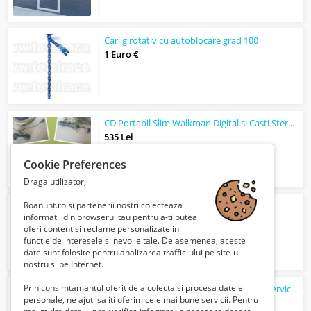
Carlig rotativ cu autoblocare grad 100
1 Euro €
CD Portabil Slim Walkman Digital si Casti Stereo
535 Lei
Cookie Preferences
Draga utilizator,
Roanunt.ro si partenerii nostri colecteaza
bicicleta electrica
informatii din browserul tau pentru a-ti putea
2500 Lei
oferi content si reclame personalizate in
functie de interesele si nevoile tale. De asemenea, aceste
date sunt folosite pentru analizarea traffic-ului pe site-ul
nostru si pe Internet.
Prin consimtamantul oferit de a colecta si procesa datele
Reparatii laptop Bucuresti la domiciliu - Service PC - Instalare Windows 11
personale, ne ajuti sa iti oferim cele mai bune servicii. Pentru
100 Lei