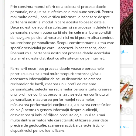
Prin consimtamantul oferit de a colecta si procesa datele
personale, ne ajuti sa iti oferim cele mai bune servicii. Pentru
mai multe detalii, poti verifica informatiile necesare despre
partenerii nostri si modul in care acestia folosesc datele.
Daca nu esti de acord sa colectam si sa procesam datele tale
personale, nu vom putea sa iti oferim cele mai bune conditii
de navigare pe site-ul nostru si nici nu iti putem afisa continut
sau reclame personalizate. Scopul consimtamantului tau este
specific serviciului pe care il accesezi. In acest sens, doar
Cocktail de arahide, cu strat crocant Duyvis Total Blue
Ciocolata olandeza De Ruijter – Chocoladevlokken melk fulgi de ciocolata cu lapte
Roanunt.ro si partenerii nostri pot procesa datele acordului
1 Euro €
1 Euro €
tau iar el nu este distribuit cu alte site-uri de pe Internet.
Partenerii nostri pot procesa datele voastre persoanele
pentru cu unul sau mai multe scopuri: stocarea și/sau
accesarea informațiilor de pe un dispozitiv, selectarea
reclamelor de bază, crearea unui profil de reclame
personalizate, selectarea reclamelor personalizate, crearea
unui profil de conținut personalizat, selectarea conținutului
personalizat, măsurarea performanței reclamelor,
măsurarea performanței conținutului, aplicarea cercetărilor
de piață pentru a genera informații despre audiență,
dezvoltarea și îmbunătățirea produselor, si unul sau mai
multe dintre urmatoarele caracteristi: utilizarea unor date
precise de geolocație, scanarea activă a caracteristicilor
Crema de curatat cu parfum de lacramioare Total Orange
Accesorii chingi de ancorare Total Race
dispozitivului pentru identificare.
1 Euro €
1 Euro €