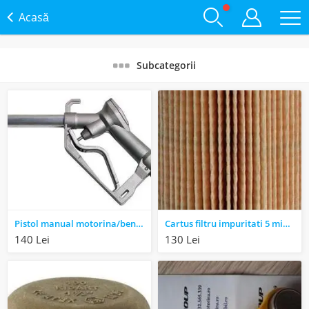
Acasă
Subcategorii
Pistol manual motorina/benzina Piusi
Cartus filtru impuritati 5 micron Piusi
140 Lei
130 Lei