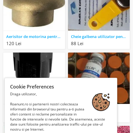
Aerisitor de motorina pentru rezervoare 1 1/2"
Cheie galbena utilizator pentru pompa gestiune
120 Lei
88 Lei
Cookie Preferences
Draga utilizator,
Roanunt.ro si partenerii nostri colecteaza
informatii din browserul tau pentru a-ti putea
Supapa de sens cu sorb
Bicillin 5
oferi content si reclame personalizate in
35 Lei
16 Lei
functie de interesele si nevoile tale. De asemenea, aceste
date sunt folosite pentru analizarea traffic-ului pe site-ul
nostru si pe Internet.