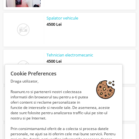
Spalator vehicule
4500 Lei
Tehnician electromecanic
4500 Lei
Cookie Preferences
Draga utilizator,
Roanunt.ro si partenerii nostri colecteaza
cules de mere austria
informatii din browserul tau pentru a-ti putea
2000 Euro €
oferi content si reclame personalizate in
functie de interesele si nevoile tale. De asemenea, aceste
date sunt folosite pentru analizarea traffic-ului pe site-ul
nostru si pe Internet.
Prin consimtamantul oferit de a colecta si procesa datele
fabrica de cosmetice germania
personale, ne ajuti sa iti oferim cele mai bune servicii. Pentru
2000 Euro €