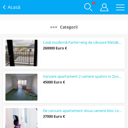
Acasă
Categorii
Casă modernă Parter+etaj de vânzare Râmătuele zonă Păulești
260000 Euro €
Vanzare apartament 2 camere spatios in Zona Enachita vacarescu
45000 Euro €
De vanzare apartament doua camere bloc consolidat, separatie gaze.
37000 Euro €