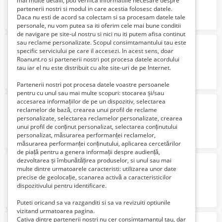
mai multe detalii, poti verifica informatiile necesare despre
partenerii nostri si modul in care acestia folosesc datele.
Daca nu esti de acord sa colectam si sa procesam datele tale
personale, nu vom putea sa iti oferim cele mai bune conditii
de navigare pe site-ul nostru si nici nu iti putem afisa continut
sau reclame personalizate. Scopul consimtamantului tau este
depozit sortat ciuperci Germania
specific serviciului pe care il accesezi. In acest sens, doar
2000 Euro €
Roanunt.ro si partenerii nostri pot procesa datele acordului
tau iar el nu este distribuit cu alte site-uri de pe Internet.
Partenerii nostri pot procesa datele voastre persoanele
pentru cu unul sau mai multe scopuri: stocarea și/sau
accesarea informațiilor de pe un dispozitiv, selectarea
ferme de animale germania
reclamelor de bază, crearea unui profil de reclame
2000 Euro €
personalizate, selectarea reclamelor personalizate, crearea
unui profil de conținut personalizat, selectarea conținutului
personalizat, măsurarea performanței reclamelor,
măsurarea performanței conținutului, aplicarea cercetărilor
de piață pentru a genera informații despre audiență,
dezvoltarea și îmbunătățirea produselor, si unul sau mai
Fabrica de cafea Germania
multe dintre urmatoarele caracteristi: utilizarea unor date
2000 Euro €
precise de geolocație, scanarea activă a caracteristicilor
dispozitivului pentru identificare.
Puteti oricand sa va razganditi si sa va revizuiti optiunile
vizitand urmatoarea pagina.
Cativa dintre partenerii nostri nu cer consimtamantul tau, dar
soferi categoria b germania