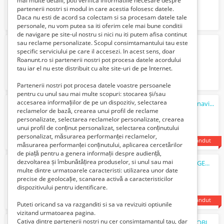
mai multe detalii, poti verifica informatiile necesare despre
partenerii nostri si modul in care acestia folosesc datele.
Daca nu esti de acord sa colectam si sa procesam datele tale
personale, nu vom putea sa iti oferim cele mai bune conditii
de navigare pe site-ul nostru si nici nu iti putem afisa continut
sau reclame personalizate. Scopul consimtamantului tau este
raft mare sistem hidroponic
specific serviciului pe care il accesezi. In acest sens, doar
7500 Lei
Roanunt.ro si partenerii nostri pot procesa datele acordului
tau iar el nu este distribuit cu alte site-uri de pe Internet.
Partenerii nostri pot procesa datele voastre persoanele
pentru cu unul sau mai multe scopuri: stocarea și/sau
accesarea informațiilor de pe un dispozitiv, selectarea
Vand utilaje agricole Tocator si Sistem de navigatie
reclamelor de bază, crearea unui profil de reclame
6540 Euro €
personalizate, selectarea reclamelor personalizate, crearea
unui profil de conținut personalizat, selectarea conținutului
personalizat, măsurarea performanței reclamelor,
vândut
măsurarea performanței conținutului, aplicarea cercetărilor
de piață pentru a genera informații despre audiență,
dezvoltarea și îmbunătățirea produselor, si unul sau mai
Vand utilaje agricole TOCATOR MASCHIO GEMELLA 620 si Sistem de navigatie HARDI
multe dintre urmatoarele caracteristi: utilizarea unor date
6540 Euro €
precise de geolocație, scanarea activă a caracteristicilor
dispozitivului pentru identificare.
vândut
Puteti oricand sa va razganditi si sa va revizuiti optiunile
vizitand urmatoarea pagina.
Cativa dintre partenerii nostri nu cer consimtamantul tau, dar
REVE MOBILI ANGAJEAZA MONTATORI MOBILIER