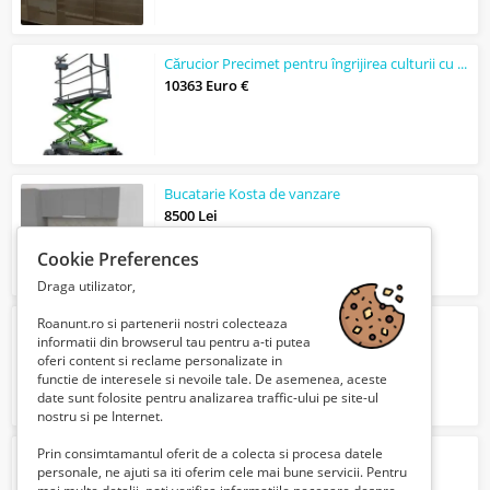
Cărucior Precimet pentru îngrijirea culturii cu platformă asistată hidraulic
10363 Euro €
Bucatarie Kosta de vanzare
8500 Lei
Cookie Preferences
Draga utilizator,
Roanunt.ro si partenerii nostri colecteaza
Mobila de Bucatarie
informatii din browserul tau pentru a-ti putea
8500 Lei
oferi content si reclame personalizate in
functie de interesele si nevoile tale. De asemenea, aceste
date sunt folosite pentru analizarea traffic-ului pe site-ul
nostru si pe Internet.
Prin consimtamantul oferit de a colecta si procesa datele
Sauna Cube Maxi
personale, ne ajuti sa iti oferim cele mai bune servicii. Pentru
7560 Euro €